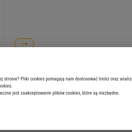
Miejsca doraźnego schronienia
Państwowa Straż Pożarna udostępnia narzędzie
ej stronie? Pliki cookies pomagają nam dostosować treści oraz anali
„Gdzie się ukryć”, które pomaga szybko znaleźć
ookies.
najbliższe punkty schronienia.
eczne jest zaakceptowanie plików cookies, które są niezbędne.