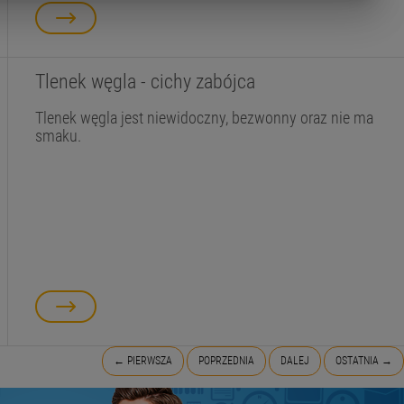
Tlenek węgla - cichy zabójca
Tlenek węgla jest niewidoczny, bezwonny oraz nie ma
smaku.
← PIERWSZA
POPRZEDNIA
DALEJ
OSTATNIA →