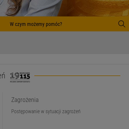
 pomóc?
Szukaj
eń
Zagrożenia
Postępowanie w sytuacji zagrożeń