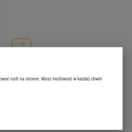
Dystrybucja jodku potasu w przypadku
zagrożenia radiacyjnego
zować ruch na stronie. Masz możliwość w każdej chwili
Zgodnie z informacjami publikowanymi przez władze
krajowe, obecnie zagrożenie radiacyjne nie występuje.
Sytuacja jest monitorowana przez Państwową
Agencję Atomistyki. Otwarcie punktów nastąpi...