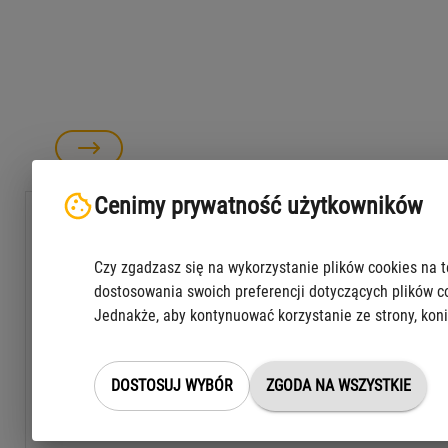
Cenimy prywatność użytkowników
O programie "Warszawa chroni"
Program "Warszawa chroni" obejmuje pakiet działań
Czy zgadzasz się na wykorzystanie plików cookies na t
oraz inwestycji w ochronę ludności cywilnej w
dostosowania swoich preferencji dotyczących plików c
sytuacjach kryzysowych i adaptacji miasta do
Jednakże, aby kontynuować korzystanie ze strony, koni
zagrożeń.
DOSTOSUJ WYBÓR
ZGODA NA WSZYSTKIE