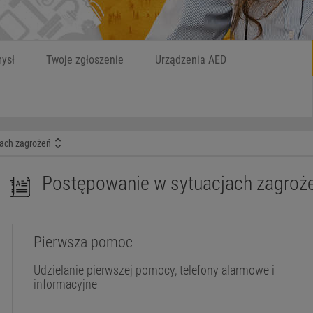
Szukaj
W czym możemy
ysł
Twoje zgłoszenie
Urządzenia AED
ach zagrożeń
Postępowanie w sytuacjach zagroż
Pierwsza pomoc
Udzielanie pierwszej pomocy, telefony alarmowe i
informacyjne