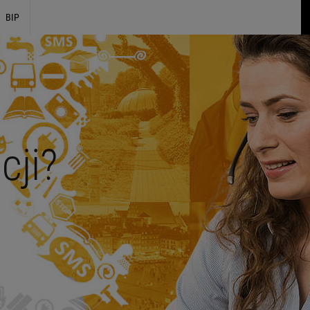
BIP
cji?