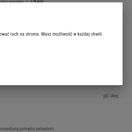
Ukryj wszystko
|
PDF
ychnowską. Dojazd autobusami linii 142 i 146.
zować ruch na stronie. Masz możliwość w każdej chwili
pacerowych, ławek i stołów piknikowych. Znajduje się tu również duża polana
rodę za rozwiązania proekologiczne.
Ukryj
poprowadzoną pomiędzy palisadami.