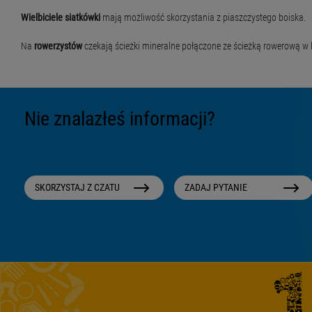
Wielbiciele siatkówki
mają możliwość skorzystania z piaszczystego boiska.
Na
rowerzystów
czekają ścieżki mineralne połączone ze ścieżką rowerową w 
Nie znalazłeś informacji?
SKORZYSTAJ Z CZATU
ZADAJ PYTANIE