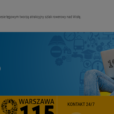
lesie łęgowym tworzą atrakcyjny szlak rowerowy nad Wisłą.
KONTAKT 24/7