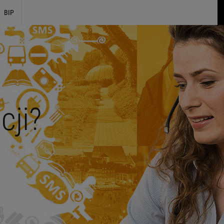
BIP
cji?