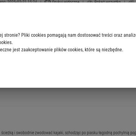
ano: 2025-02-21 15:24
|
Drukuj widoczne
|
Pokaż wszystko
|
ej. Z Wału Miedzeszyńskiego należy skręcić w ulicę Romantyczną i dalej w ulicę R
ej stronie? Pliki cookies pomagają nam dostosować treści oraz anali
ookies.
u organizuje tu imprezy sportowe i kulturalne. Mieszkańcy korzystają ze ścieżek s
eczne jest zaakceptowanie plików cookies, które są niezbędne.
Warszawy. To najlepsza przestrzeń publiczna 2021 roku! Plaża zdobyła także Nag
h
zną ścieżką i swobodnie zwodować kajaki, schodząc po piasku łagodną pochylnią 