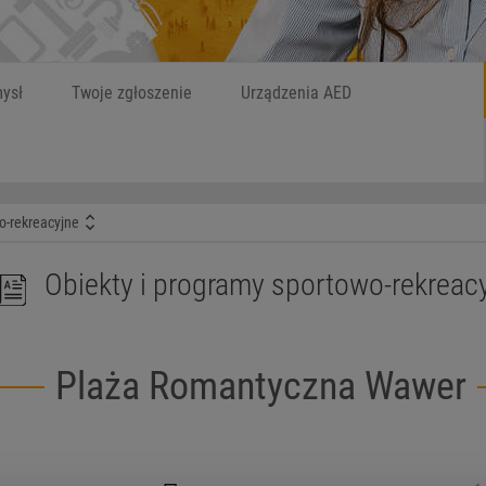
Szukaj
W czym możemy
ysł
Twoje zgłoszenie
Urządzenia AED
o-rekreacyjne
Obiekty i programy sportowo-rekreac
Plaża Romantyczna Wawer