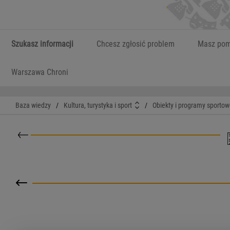
Szukasz informacji
Chcesz zgłosić problem
Masz pom
Warszawa Chroni
Baza wiedzy
/
Kultura, turystyka i sport
/
Obiekty i programy sportow
Powrót do kategorii nadrzędnej