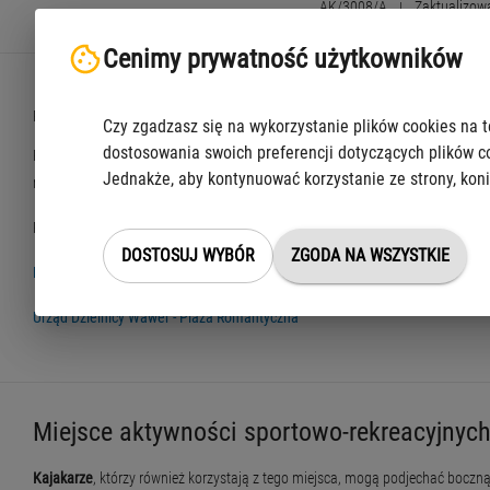
AK/3008/A
|
Zaktualizow
Cenimy prywatność użytkowników
Plaża Romantyczna znajduje się w dzielnicy Wawer na końcu ulicy Rychnowski
Czy zgadzasz się na wykorzystanie plików cookies na t
dostosowania swoich preferencji dotyczących plików c
Plaża powstała w 2016 roku z inicjatywy Urzędu Dzielnicy Wawer, który co rok
Jednakże, aby kontynuować korzystanie ze strony, koni
rekreacyjna i malowniczy punkt widokowy nad samą Wisłą.
Plaża Romantyczna została laureatem Nagrody Architektonicznej Prezydenta 
DOSTOSUJ WYBÓR
ZGODA NA WSZYSTKIE
Facebook Plaża Romantyczna Wawer
Urząd Dzielnicy Wawer - Plaża Romantyczna
Miejsce aktywności sportowo-rekreacyjnyc
Kajakarze
, którzy również korzystają z tego miejsca, mogą podjechać boc