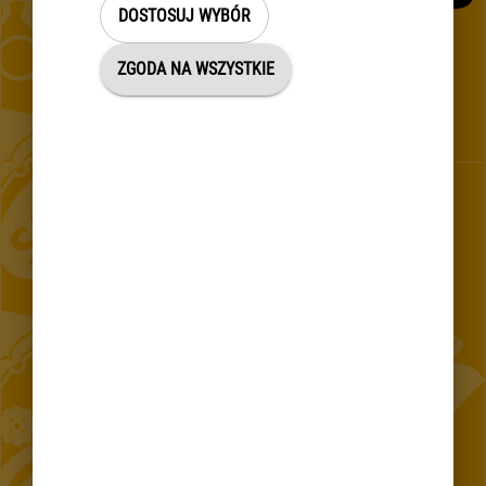
DOSTOSUJ WYBÓR
ZGODA NA WSZYSTKIE
Projekt „Utworzenie Centrum Komunikacji z Mieszkańcami w
m.st. Warszawie"
KONTAKT 24/7
Telefon
Aplikacja mobilna
Czat
Warszawski
Tłumacz języka
E-mail 19115 w