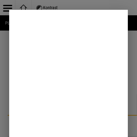
Kontrast
PL
EN
UA
1
Wprowadź numer zgłoszenia aby wyświetlić
jego status
2
Odczytaj status swojego zgłoszenia