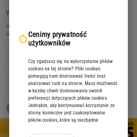
Wpisz numer zgłoszenia
Wprowadź numer sprawy, który otrzymałeś po wysłaniu zgłoszenia,
Cenimy prywatność
następnie potwierdź zaznaczenie i kliknij przycisk "Dalej".
użytkowników
Wpisz numer zgłoszenia
Miejsce do wpisania numeru sprawy
Czy zgadzasz się na wykorzystanie plików
cookies na tej stronie? Pliki cookies
Dalej
pomagają nam dostosować treści oraz
Weryfikacja...
analizować ruch na stronie. Masz możliwość
Chronione przez
ALTCHA
w każdej chwili dostosowania swoich
preferencji dotyczących plików cookies.
altcha-checkbox
Jednakże, aby kontynuować korzystanie ze
DALEJ
strony, konieczne jest zaakceptowanie
plików cookies, które są niezbędne.