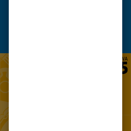
SKORZYSTAJ Z CZATU
ZADAJ PYTANIE
Projekt „Utworzenie Centrum Komunikacji z Mieszkańcami w
m.st. Warszawie"
KONTAKT 24/7