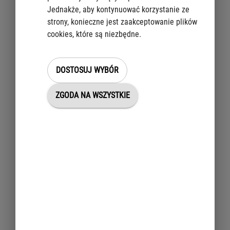
świadectwo zgodności WE
Jednakże, aby kontynuować korzystanie ze
strony, konieczne jest zaakceptowanie plików
świadectwo zgodności wraz z oświadczeniem zawierającym dane i
cookies, które są niezbędne.
informacje o pojeździe niezbędne do rejestracji i ewidencji pojazdu
dopuszczenie jednostkowe pojazdu
DOSTOSUJ WYBÓR
dopuszczenie jednostkowe pojazdu wraz z decyzją o uznaniu
dopuszczenia jednostkowego pojazdu (w przypadku dopuszczenia
ZGODA NA WSZYSTKIE
jednostkowego pojazdu udzielonego na dany pojazd przez
właściwy organ państwa członkowskiego Unii Europejskiej)
świadectwo dopuszczenia indywidualnego WE pojazdu.
Jeżeli nie posiadasz takiego dokumentu, aby otrzymać jego duplikat,
wystąp do producenta lub podmiotu działającego w imieniu
producenta twojego pojazdu.
Jeżeli twój pojazd był sprowadzony spoza Unii Europejskiej, wystąp do
producenta twojego pojazdu o wydanie zaświadczenia w przedmiocie