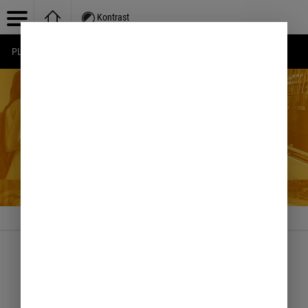
Kontrast
PL
EN
UA
Baza wiedzy
Centrum Komunikacji
Społecznej