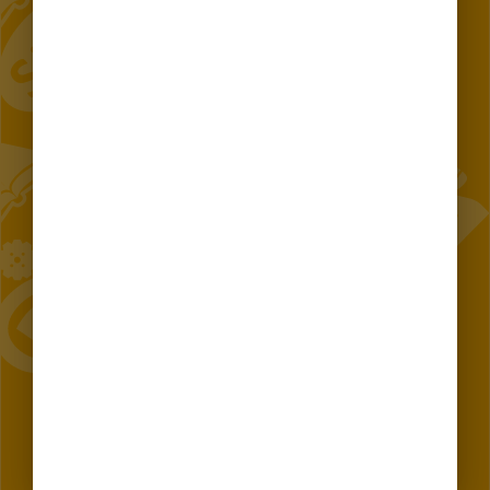
KONTAKT 24/7
Telefon
Aplikacja mobilna
Czat
Warszawski
Tłumacz języka
E-mail 19115 w
System
migowego
sprawie zgłoszeń,
Powiadomień
interwencji
E-mail w sprawie
Adres E-doręczeń:
postępowań
AE:PL-79408-