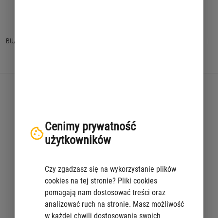
BU/36/A
|
Zaktualizowano: 2024-10-30 14:45
|
Drukuj widoczne
|
Pokaż wszystko
|
Ukryj wszystko
|
Centrum Komunikacji Społecznej
ul. Leona Kruczkowskiego 2
Cenimy prywatność
użytkowników
00-412 Warszawa
tel. 22 443 34 00, 22 443 34 01
Czy zgadzasz się na wykorzystanie plików
cookies na tej stronie? Pliki cookies
fax 22 443 34 02
pomagają nam dostosować treści oraz
e-mail:
Sekretariat.CKS@um.warszawa.pl
analizować ruch na stronie. Masz możliwość
w każdej chwili dostosowania swoich