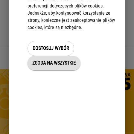
Biuletyn Informacji Publicznej m.st. Warszawy
preferencji dotyczących plików cookies.
Jednakże, aby kontynuować korzystanie ze
Konsultacje społeczne – platforma internetowa
strony, konieczne jest zaakceptowanie plików
cookies, które są niezbędne.
NGO – współpraca z organizacjami pozarządowymi
Ukryj
DOSTOSUJ WYBÓR
ZOBACZ TEŻ:
ZGODA NA WSZYSTKIE
Karta Warszawiaka to ulgi nie tylko na komunikację miejską
Projekt „Utworzenie Centrum Komunikacji z Mieszkańcami w
m.st. Warszawie"