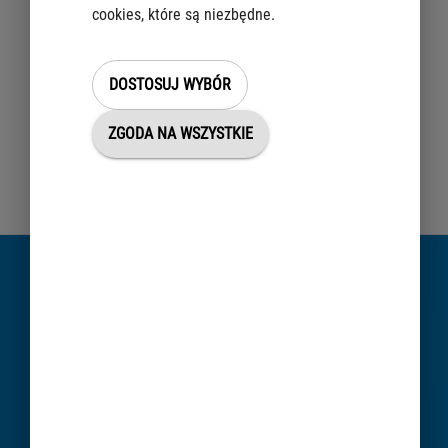
Mapa prezentuje szereg współczesnych danych, m.in.: geodezyjne,
cookies, które są niezbędne.
własnoościowe, a także informacje o planowaniu przestrzennym. Na
mapie prześledzić można rozwój przestrzenny Warszawy począwszy od
1770 r. aż po dzień dzisiejszy. W oparciu o zgromadzony materiał
DOSTOSUJ WYBÓR
kartograficzny, portal umożliwia przeanalizowanie zmian w odniesieniu
zarówno do zabytku, jak i obszaru, na któtym się on znajduje. Obiekt
ZGODA NA WSZYSTKIE
można wyszukać na mapie na podstawie adresu i danych
geodezyjnych tj. numer działki ewidencyjnej i obrębu.
Ukryj
Did not find the information?
CHAT