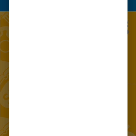
ASK A QUESTION
Establishment of the inhabitants of the Communication Centre
in the Capital City Warsaw
CONTACT 24/7