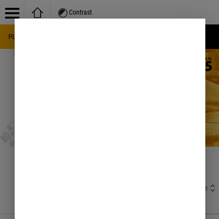
Contrast
PL
EN
UA
Knowledge base
/
Planowanie przestrzenne; nieruchomości; geodezja; architektura; lokale
/
Zabytki