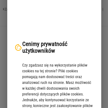
KZ/01/A
|
Zaktualizowano: 2025-01-24 15:33
|
Drukuj widoczne
|
Pokaż wszystko
|
Ukryj wszystko
|
PDF
Zabytki ujęte w gminnej ewidencji zabytków (GEZ) są naniesione na
Cenimy prywatność
ogólnodostępną mapę miejską –
portal mapowy m.st. Warszawy
.
użytkowników
Mapa zawiera podstawowe informacje na temat zabytku: datę jego
powstania, nazwę historyczną, imię, nazwisko architekta oraz zakres
Czy zgadzasz się na wykorzystanie plików
ochrony konserwatorskiej obiektu tj. rejestr zabytków, otoczenie zabytku
cookies na tej stronie? Pliki cookies
wpisanego do rejestru zabytków, pomnik historii, park kulturowy,
pomagają nam dostosować treści oraz
gminną ewidencję zabytków oraz obszar UNESCO i strefę buforową
analizować ruch na stronie. Masz możliwość
UNESCO.
w każdej chwili dostosowania swoich
preferencji dotyczących plików cookies.
Portal zawiera ponadto zbiór map historycznych miasta, tj. tzw. plan
Jednakże, aby kontynuować korzystanie ze
Lindleya, plan z 1936 r. i fotoplany z 1935 i 1945 r. oraz późniejsze.
strony, konieczne jest zaakceptowanie plików