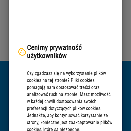
on icon and visit PIB for more information.
Cenimy prywatność
użytkowników
Did not find the information?
Czy zgadzasz się na wykorzystanie plików
cookies na tej stronie? Pliki cookies
pomagają nam dostosować treści oraz
analizować ruch na stronie. Masz możliwość
w każdej chwili dostosowania swoich
CHAT
preferencji dotyczących plików cookies.
Jednakże, aby kontynuować korzystanie ze
strony, konieczne jest zaakceptowanie plików
ASK A QUESTION
cookies, które są niezbędne.