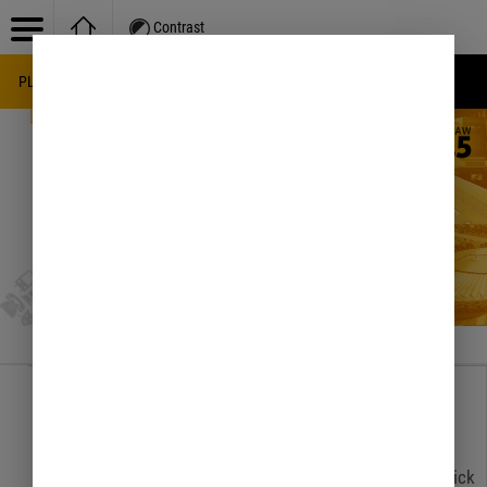
Contrast
PL
EN
UA
Knowledge base
/
Działalność gospodarcza
Portlet is not available in this language version. Please click