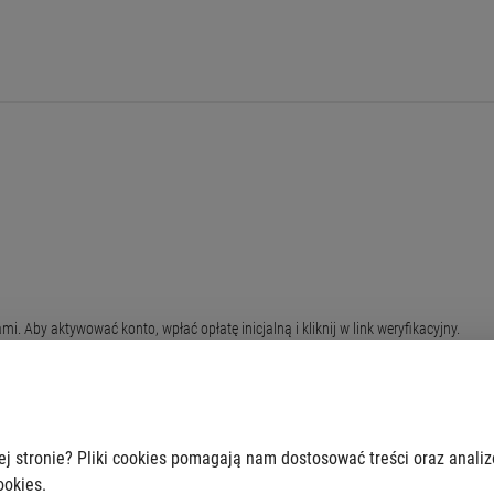
i. Aby aktywować konto, wpłać opłatę inicjalną i kliknij w link weryfikacyjny.
ub wpisz numer roweru. Kliknij "Wypożycz rower" i gotowe. Blokada O-lock znajduj
ej stronie? Pliki cookies pomagają nam dostosować treści oraz anali
ookies.