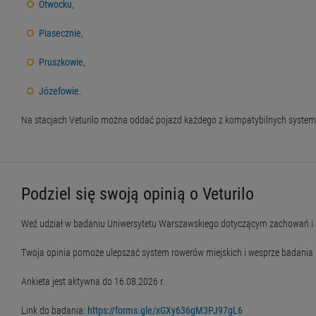
Otwocku
,
Piasecznie
,
Pruszkowie
,
Józefowie
.
Na stacjach Veturilo można oddać pojazd każdego z kompatybilnych systemó
Podziel się swoją opinią o Veturilo
Weź udział w badaniu Uniwersytetu Warszawskiego dotyczącym zachowań i s
Twoja opinia pomoże ulepszać system rowerów miejskich i wesprze badania
Ankieta jest aktywna do 16.08.2026 r.
Link do badania:
https://forms.gle/xGXy636gM3PJ97gL6