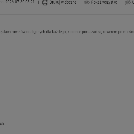
no: 2026-07-30 08:21
|
Drukuj widoczne
|
Pokaż wszystko
|
U
miejskich rowerów dostępnych dla każdego, kto chce poruszać się rowerem po mie
ich: