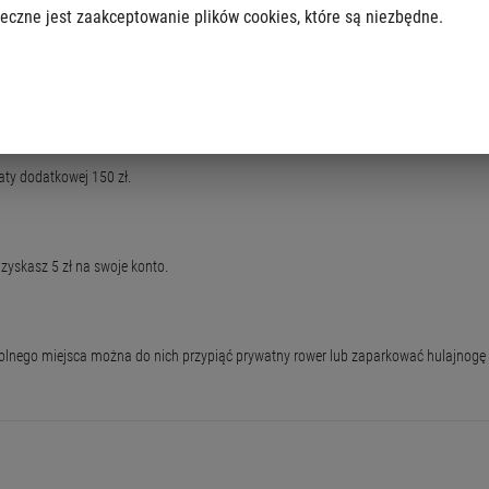
eczne jest zaakceptowanie plików cookies, które są niezbędne.
ci się automatycznie.
odatkową opłatą w wysokości 15 zł.
ty dodatkowej 150 zł.
 zyskasz 5 zł na swoje konto.
wolnego miejsca można do nich przypiąć prywatny rower lub zaparkować hulajnogę 