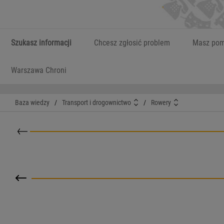
Szukasz informacji
Chcesz zgłosić problem
Masz pom
Warszawa Chroni
Baza wiedzy
/
Transport i drogownictwo
/
Rowery
Powrót do kategorii nadrzędnej