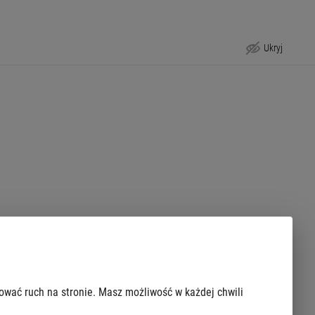
Ukryj
Podziel się swoją opinią o Veturilo
ąca się na tylnym kole otworzy się automatycznie. Użytkownik może
zować ruch na stronie. Masz możliwość w każdej chwili