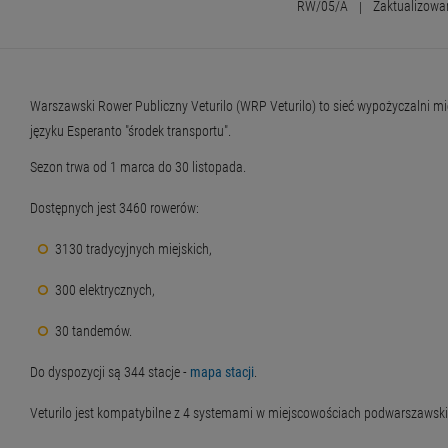
RW/05/A
|
Zaktualizowa
Warszawski Rower Publiczny Veturilo (WRP Veturilo) to sieć wypożyczalni 
języku Esperanto "środek transportu".
Sezon trwa od 1 marca do 30 listopada.
Dostępnych jest 3460 rowerów:
3130 tradycyjnych miejskich,
300 elektrycznych,
30 tandemów.
Do dyspozycji są 344 stacje -
mapa stacji
.
Veturilo jest kompatybilne z 4 systemami w miejscowościach podwarszawsk