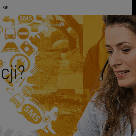
BIP
cji?