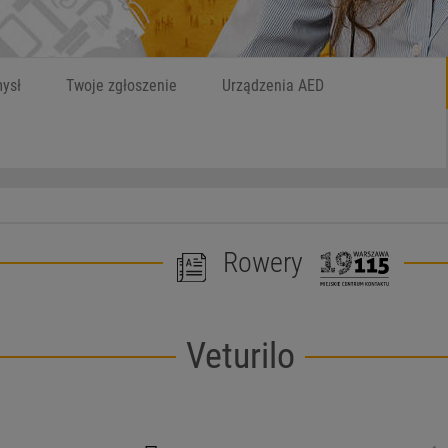
Szukaj
W czym możemy
ysł
Twoje zgłoszenie
Urządzenia AED
Rowery
Veturilo