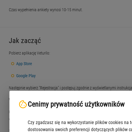
Czas wypełnienia ankiety wynosi 10-15 minut.
Jak zacząć
Pobierz aplikację Veturilo:
App Store
Google Play
Następnie wybierz "Rejestracja" i postępuj zgodnie z wyświetlanymi instrukcjam
Wypożyczenie
Cenimy prywatność użytkowników
Uruchom aplikację, a następnie zeskanuj kod QR znajdujący się na rowerze l
wypożyczyć jednocześnie do czterech rowerów.
Czy zgadzasz się na wykorzystanie plików cookies na t
dostosowania swoich preferencji dotyczących plików c
Zwrot roweru