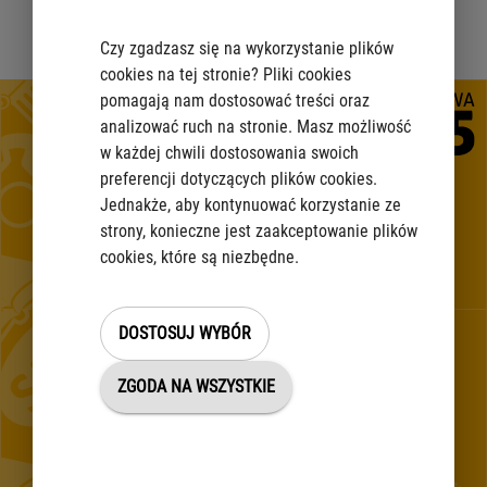
+
17+
17+
5,6
47+
Czy zgadzasz się na wykorzystanie plików
Twoja przeglądarka jest wspierana
cookies na tej stronie? Pliki cookies
pomagają nam dostosować treści oraz
analizować ruch na stronie. Masz możliwość
w każdej chwili dostosowania swoich
preferencji dotyczących plików cookies.
Jednakże, aby kontynuować korzystanie ze
strony, konieczne jest zaakceptowanie plików
cookies, które są niezbędne.
Projekt „Utworzenie Centrum Komunikacji z Mieszkańcami w
m.st. Warszawie"
DOSTOSUJ WYBÓR
KONTAKT 24/7
ZGODA NA WSZYSTKIE