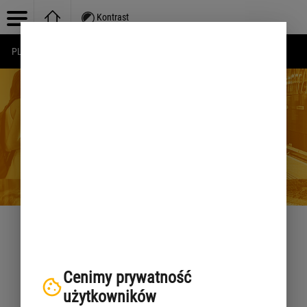
Kontrast
PL
EN
UA
Wspierane
przeglądarki
Cenimy prywatność
użytkowników