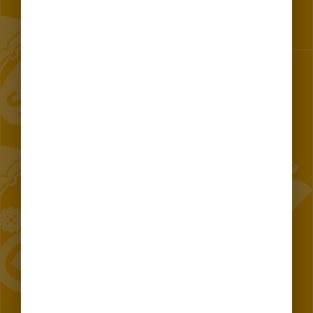
Projekt „Utworzenie Centrum Komunikacji z Mieszkańcami w
m.st. Warszawie"
KONTAKT 24/7
Telefon
Aplikacja mobilna
Czat
Warszawski
Tłumacz języka
E-mail 19115 w
System
migowego
sprawie zgłoszeń,
Powiadomień
interwencji