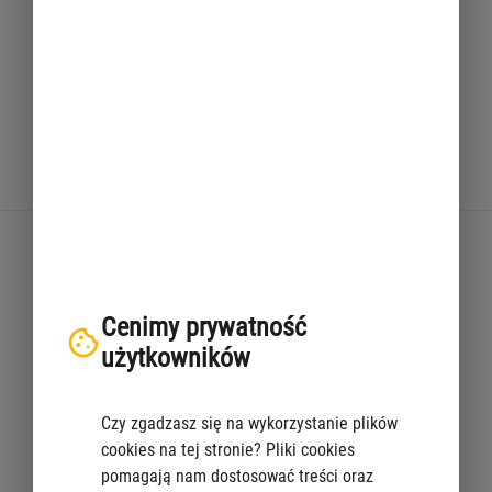
ekologii i zero waste. Od 6 listopada 2021 r., Współdzielnik mogą
odwiedzać mieszkańcy i poszerzać tam swoją wiedzę i umiejętności
związane ze świadomą konsumpcją i zero waste. W działalność
nowego Miejsca Aktywności Lokalnej zaangażowane będą różnorodne
grupy – od młodzieży, przez rodziny z dziećmi, po seniorów i seniorki.
Współdzielnik znajduje się w CH Wola Park, na piętrze 1.
Ukryj
We Współdzielniku funkcjonują
Darmowy sklep
– zgodnie z ideą ekonomii obiegu zamkniętego, każdy
Cenimy prywatność
będzie mógł przynieść tam niepotrzebne rzeczy i zabrać to, co może mu
użytkowników
się przydać.
Jadłodzielnia
– w przestrzeni znajdzie się lodówka i szafki, które będą
Czy zgadzasz się na wykorzystanie plików
zachęcać do dzielenia się żywnością i ratowania produktów
cookies na tej stronie? Pliki cookies
spożywczych przed zmarnowaniem.
pomagają nam dostosować treści oraz