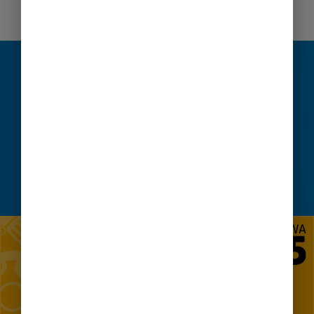
WawaShare – współdzielenie w Mieście
Jadłodzielnie
Nie znalazłeś informacji?
SKORZYSTAJ Z CZATU
ZADAJ PYTANIE