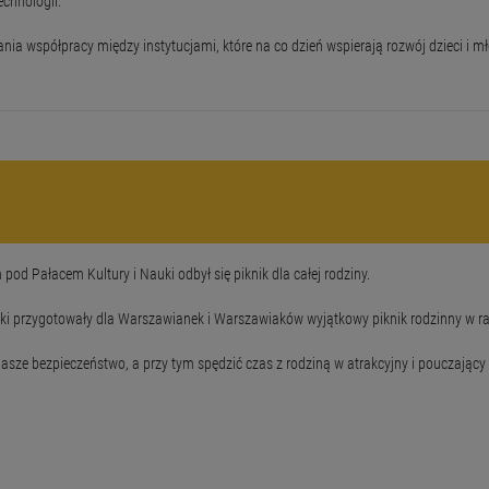
chnologii.
a współpracy między instytucjami, które na co dzień wspierają rozwój dzieci i mł
d Pałacem Kultury i Nauki odbył się piknik dla całej rodziny.
tki przygotowały dla Warszawianek i Warszawiaków wyjątkowy piknik rodzinny w 
nasze bezpieczeństwo, a przy tym spędzić czas z rodziną w atrakcyjny i pouczając