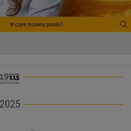
 pomóc?
Szukaj
 2025