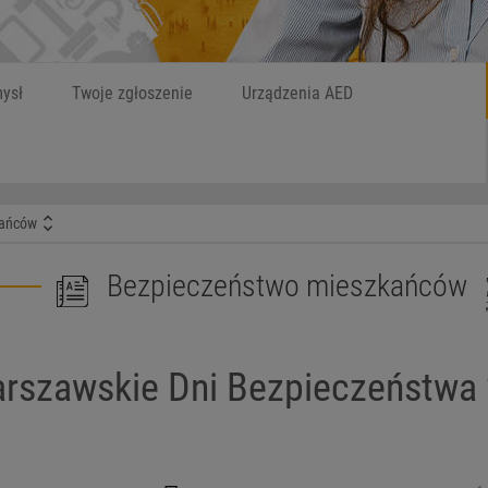
Szukaj
W czym możemy
ysł
Twoje zgłoszenie
Urządzenia AED
kańców
Bezpieczeństwo mieszkańców
rszawskie Dni Bezpieczeństwa