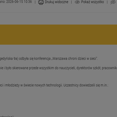
ano: 2026-06-15 10:36
|
Drukuj widoczne
|
Pokaż wszystko
|
gedyńska 9a) odbyła się konferencja „Warszawa chroni dzieci w sieci”.
e i było skierowane przede wszystkim do nauczycieli, dyrektorów szkół, pracowni
i młodzieży w świecie nowych technologii. Uczestnicy dowiedzeili się m.in.: