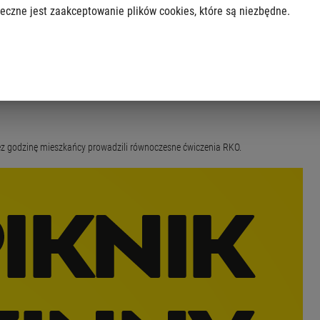
eczne jest zaakceptowanie plików cookies, które są niezbędne.
 egzaminu teoretycznego i praktycznego na kartę rowerową.
przez godzinę mieszkańcy prowadzili równoczesne ćwiczenia RKO.