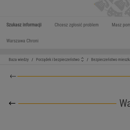
Szukasz informacji
Chcesz zgłosić problem
Masz pom
Warszawa Chroni
Baza wiedzy
/
Porządek i bezpieczeństwo
/
Bezpieczeństwo miesz
Powrót do kategorii nadrzędnej
Wa