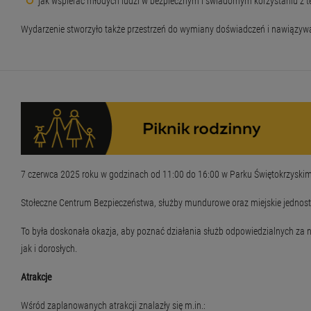
jak wspierać młodych ludzi w bezpiecznym i świadomym korzystaniu z te
Wydarzenie stworzyło także przestrzeń do wymiany doświadczeń i nawiązywani
7 czerwca 2025 roku w godzinach od 11:00 do 16:00 w Parku Świętokrzyskim po
Stołeczne Centrum Bezpieczeństwa, służby mundurowe oraz miejskie jednos
To była doskonała okazja, aby poznać działania służb odpowiedzialnych za 
jak i dorosłych.
Atrakcje
Wśród zaplanowanych atrakcji znalazły się m.in.: