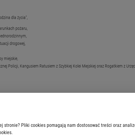
dzina dla życia”,
arunkach pożaru,
jednorodzinnym,
tuacji drogowej,
y miejskie,
j Policji, Kangusiem Ratusiem z Szybkiej Kolei Miejskiej oraz Rogatkiem z Urzę
ej stronie? Pliki cookies pomagają nam dostosować treści oraz anali
ookies.