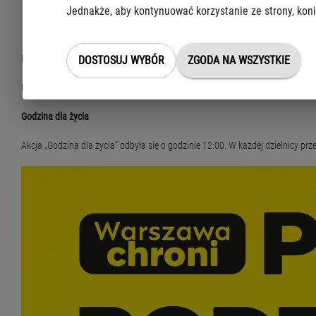
dmuchańce,
Jednakże, aby kontynuować korzystanie ze strony, koni
pyszne dania z grilla.
Karta rowerowa
DOSTOSUJ WYBÓR
ZGODA NA WSZYSTKIE
Dodatkową atrakcją było Miasteczko Ruchu Drogowego z możliwością zdania
Godzina dla życia
Akcja „Godzina dla życia” odbyła się o godzinie 12:00. W każdej dzielnicy 