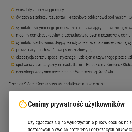
warsztaty z pierwszej pomocy,
ćwiczenia z zakresu resuscytacji krążeniowo-oddechowej pod hasłem „Go
symulator zadymionego pomieszczenia, pozwalający sprawdzić się w w
mobilny domek edukacyjny, prezentujący zagrożenia pożarowe w domu 
symulator dachowania, dający realistyczne wrażenia z niebezpiecznej sy
pokaz pracy i posłuszeństwa psów służbowych,
ekspozycja sprzętu specjalistycznego i uzbrojenia używanego przez służb
spotkania z sympatycznymi maskotkami – Borsukiem z Komendy Stołeczne
degustacja wody smakowej prosto z Warszawskiej Kranówki.
Dzielnica Śródmieście zapewniała dodatkowe atrakcje m.in.:
stanowiska edukacyjne i sportowe,
Cenimy prywatność użytkowników
malowanie toreb – można było zrobić sobie własną torbę,
badania i stanowiska organizacji pozarządowych,
Czy zgadzasz się na wykorzystanie plików cookies na t
dostosowania swoich preferencji dotyczących plików c