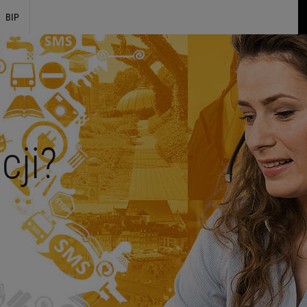
BIP
cji?