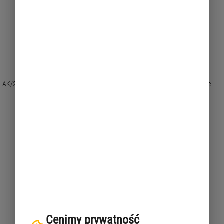
Podatki – formularz
aktualizacji danych
AK/2046/A
|
Zaktualizowano: 2026-03-31 10:38
|
Drukuj widoczne
|
Pokaż wszystko
|
Ukryj wszystko
|
PDF
Formularz aktualizacji danych do celów podatkowych
możesz:
złożyć w dowolnym
wydziale obsługi mieszkańców
w urzędzie
dzielnicy,
złożyć w
Centrum Obsługi Podatnika (COP)
– sala obsługi na
pierwszym piętrze,
Cenimy prywatność