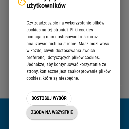
użytkowników
przesłać pocztą na adres Centrum Obsługi Podatnika: Al.
Jerozolimskie 44, 00-024 Warszawa,
Czy zgadzasz się na wykorzystanie plików
złożyć w formie elektronicznej za pośrednictwem
cookies na tej stronie? Pliki cookies
platformy
ePUAP
lub
e-Doręczeń
.
pomagają nam dostosować treści oraz
analizować ruch na stronie. Masz możliwość
Formularz aktualizacji danych – jak używamy Twoich danych
w każdej chwili dostosowania swoich
Ukryj
preferencji dotyczących plików cookies.
Jednakże, aby kontynuować korzystanie ze
ZOBACZ TEŻ:
strony, konieczne jest zaakceptowanie plików
Podatek od nieruchomości osób fizycznych
cookies, które są niezbędne.
Formularz aktualizacji danych dla celów podatkowych (FAD) –
możliwe dodatkowe opłaty
DOSTOSUJ WYBÓR
Nie znalazłeś informacji?
ZGODA NA WSZYSTKIE