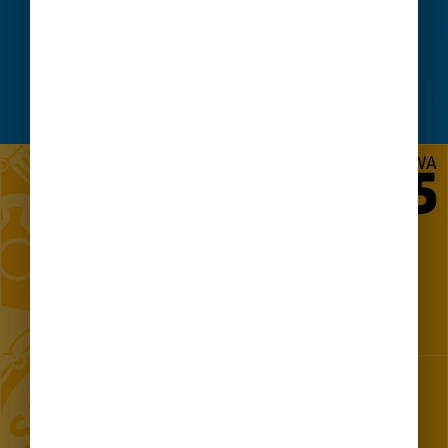
SKORZYSTAJ Z CZATU
ZADAJ PYTANIE
Projekt „Utworzenie Centrum Komunikacji z Mieszkańcami w
m.st. Warszawie"
KONTAKT 24/7