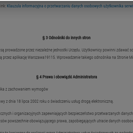
link:
Klauzula informacyjna o przetwarzaniu danych osobowych użytkownika serw
§ 3 Odnośniki do innych stron
z są prowadzone przez niezależne jednostki Urzędu. Użytkownicy powinni zdawać s
dzą przez aplikację Warszawa19115. Wprowadzenie takiego odnośnika na Stronie M
§ 4 Prawa i obowiązki Administratora
nika z zachowaniem wymogów
y z dnia 18 lipca 2002 roku o świadczeniu usług drogą elektroniczną.
ych i organizacyjnych zapewniających bezpieczeństwo przetwarzanych danych o
isów powszechnie obowiązującego prawa, zapobiegających utracie danych osobowy