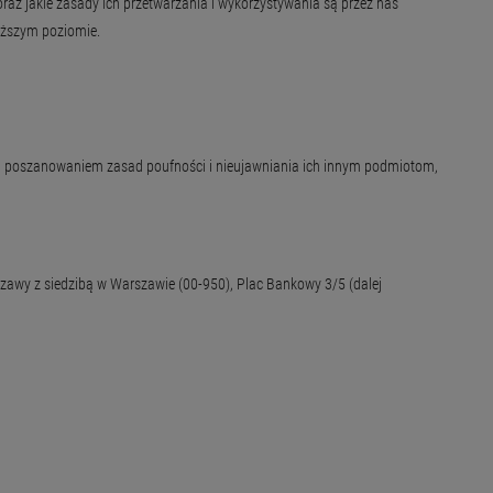
raz jakie zasady ich przetwarzania i wykorzystywania są przez nas
yższym poziomie.
ym poszanowaniem zasad poufności i nieujawniania ich innym podmiotom,
awy z siedzibą w Warszawie (00-950), Plac Bankowy 3/5 (dalej