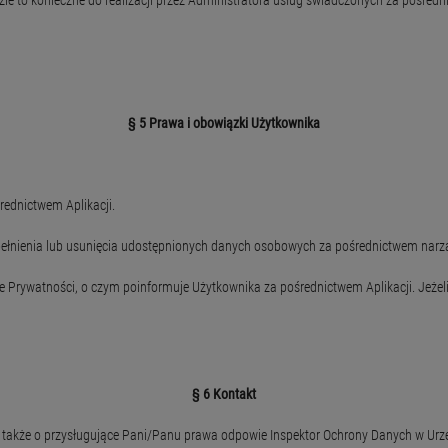
 konieczne do realizacji przez Administratora usług świadczonych za pośredni
§ 5 Prawa i obowiązki Użytkownika
dnictwem Aplikacji.
nienia lub usunięcia udostępnionych danych osobowych za pośrednictwem narząd
ywatności, o czym poinformuje Użytkownika za pośrednictwem Aplikacji. Jeżeli
§ 6 Kontakt
 także o przysługujące Pani/Panu prawa odpowie Inspektor Ochrony Danych w Urzę