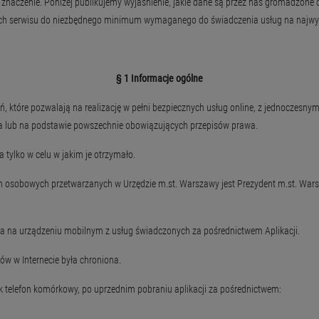
naczenie. Poniżej publikujemy wyjaśnienie, jakie dane są przez nas gromadzone o
ikach serwisu do niezbędnego minimum wymaganego do świadczenia usług na najw
§ 1 Informacje ogólne
które pozwalają na realizację w pełni bezpiecznych usług online, z jednoczesn
 lub na podstawie powszechnie obowiązujących przepisów prawa.
lko w celu w jakim je otrzymało.
osobowych przetwarzanych w Urzędzie m.st. Warszawy jest Prezydent m.st. Warsz
na urządzeniu mobilnym z usług świadczonych za pośrednictwem Aplikacji.
 w Internecie była chroniona.
telefon komórkowy, po uprzednim pobraniu aplikacji za pośrednictwem: