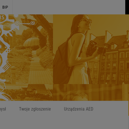
BIP
Szukaj
W czym możemy
ysł
Twoje zgłoszenie
Urządzenia AED