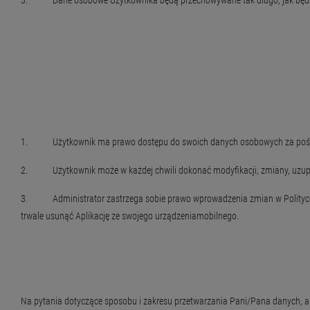
3. Dane osobowe Użytkownika będą przechowywane tak długo, jak będzie to
1. Użytkownik ma prawo dostępu do swoich danych osobowych za pośre
2. Użytkownik może w każdej chwili dokonać modyfikacji, zmiany, uzupeł
3. Administrator zastrzega sobie prawo wprowadzenia zmian w Polityce Pr
trwale usunąć Aplikację ze swojego urządzeniamobilnego.
Na pytania dotyczące sposobu i zakresu przetwarzania Pani/Pana danych, a