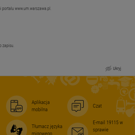
ci portalu www.um.warszawa.pl.
o zapisu.
Ukryj
Aplikacja
Czat
mobilna
E-mail 19115 w
Tłumacz języka
sprawie
migowego