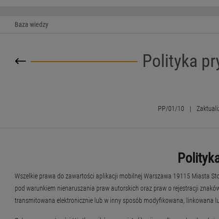
Baza wiedzy
Polityka p
PP/01/10
|
Zaktual
Polityk
Wszelkie prawa do zawartości aplikacji mobilnej Warszawa 19115 Miasta St
pod warunkiem nienaruszania praw autorskich oraz praw o rejestracji znakó
transmitowana elektronicznie lub w inny sposób modyfikowana, linkowana l