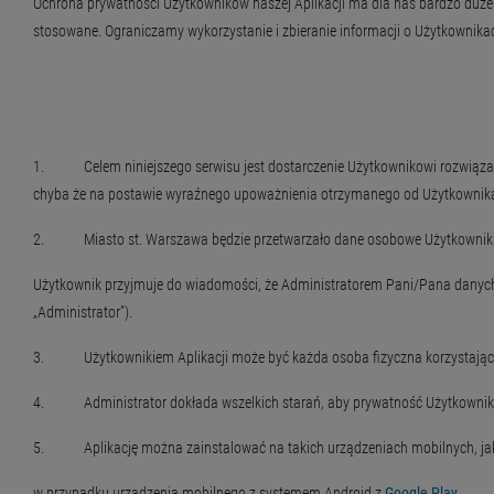
Ochrona prywatności Użytkowników naszej Aplikacji ma dla nas bardzo duże z
stosowane. Ograniczamy wykorzystanie i zbieranie informacji o Użytkown
1. Celem niniejszego serwisu jest dostarczenie Użytkownikowi rozwiązań, 
chyba że na postawie wyraźnego upoważnienia otrzymanego od Użytkownika
2. Miasto st. Warszawa będzie przetwarzało dane osobowe Użytkownika ty
Użytkownik przyjmuje do wiadomości, że Administratorem Pani/Pana danych 
„Administrator”).
3. Użytkownikiem Aplikacji może być każda osoba fizyczna korzystająca 
4. Administrator dokłada wszelkich starań, aby prywatność Użytkowników
5. Aplikację można zainstalować na takich urządzeniach mobilnych, jak 
w przypadku urządzenia mobilnego z systemem Android z
Google Play