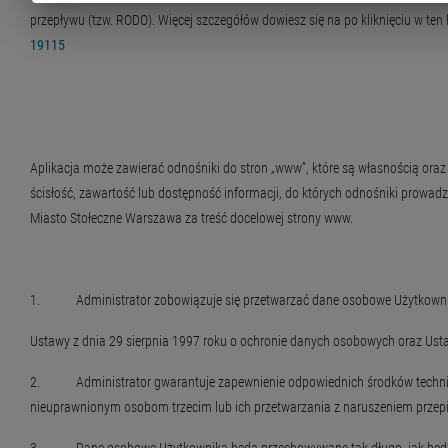
przepływu (tzw. RODO). Więcej szczegółów dowiesz się na po kliknięciu w ten 
19115
Aplikacja może zawierać odnośniki do stron „www”, które są własnością ora
ścisłość, zawartość lub dostępność informacji, do których odnośniki prowa
Miasto Stołeczne Warszawa za treść docelowej strony www.
1. Administrator zobowiązuje się przetwarzać dane osobowe Użytkow
Ustawy z dnia 29 sierpnia 1997 roku o ochronie danych osobowych oraz Ustaw
2. Administrator gwarantuje zapewnienie odpowiednich środków techniczn
nieuprawnionym osobom trzecim lub ich przetwarzania z naruszeniem przep