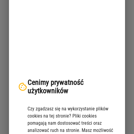
Cenimy prywatność
użytkowników
Czy zgadzasz się na wykorzystanie plików
cookies na tej stronie? Pliki cookies
pomagają nam dostosować treści oraz
analizować ruch na stronie. Masz możliwość