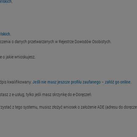
elskich
,
lskich
.
dczenia o danych przetwarzanych w Rejestrze Dowodów Osobistych.
 o jakie wnioskujesz.
odpis kwalifikowany.
Jeśli nie masz jeszcze profilu zaufanego – załóż go online
.
tasz z e-usług, tylko jeśli masz skrzynkę do e-Doręczeń.
rzystać z tego systemu, musisz złożyć wniosek o założenie ADE (adresu do doręczeń