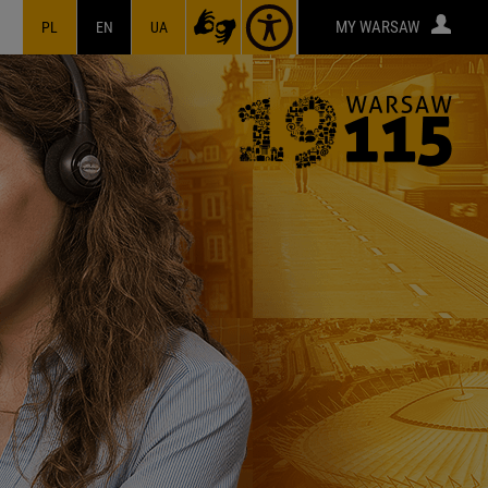
MY WARSAW
PL
EN
UA