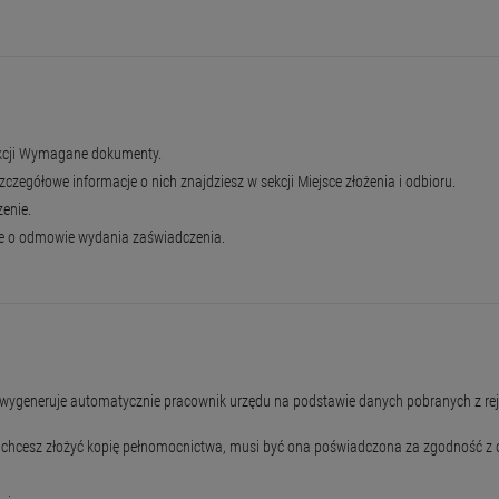
ekcji Wymagane dokumenty.
zegółowe informacje o nich znajdziesz w sekcji Miejsce złożenia i odbioru.
enie.
ie o odmowie wydania zaświadczenia.
sek wygeneruje automatycznie pracownik urzędu na podstawie danych pobranych z r
li chcesz złożyć kopię pełnomocnictwa, musi być ona poświadczona za zgodność z o