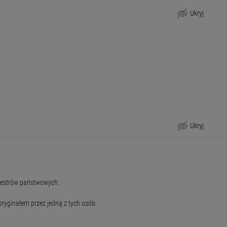
Ukryj
Ukryj
Krok po kroku
ejestrów państwowych.
ryginałem przez jedną z tych osób: