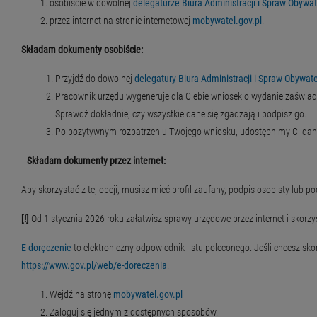
osobiście w dowolnej
delegaturze Biura Administracji i Spraw Obywat
przez internet na stronie internetowej
mobywatel.gov.pl
.
Składam dokumenty osobiście:
Przyjdź do dowolnej
delegatury Biura Administracji i Spraw Obywate
Pracownik urzędu wygeneruje dla Ciebie wniosek o wydanie zaświa
Sprawdź dokładnie, czy wszystkie dane się zgadzają i podpisz go.
Po pozytywnym rozpatrzeniu Twojego wniosku, udostępnimy Ci dane
Składam dokumenty przez internet:
Aby skorzystać z tej opcji, musisz mieć profil zaufany, podpis osobisty lub p
[!]
Od 1 stycznia 2026 roku załatwisz sprawy urzędowe przez internet i skorzys
E-doręczenie
to elektroniczny odpowiednik listu poleconego. Jeśli chcesz sko
https://www.gov.pl/web/e-doreczenia
.
Wejdź na stronę
mobywatel.gov.pl
Zaloguj się jednym z dostępnych sposobów.