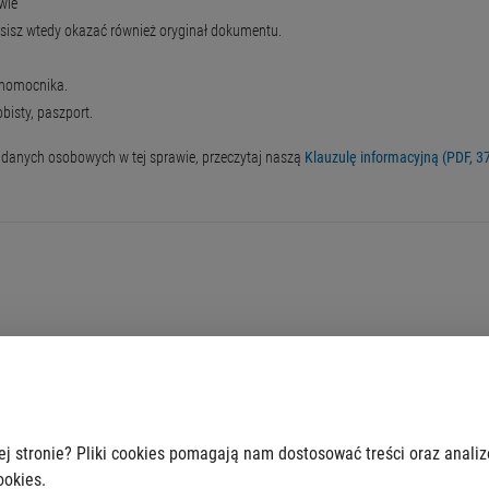
wie
isz wtedy okazać również oryginał dokumentu.
łnomocnika.
isty, paszport.
 danych osobowych w tej sprawie, przeczytaj naszą
Klauzulę informacyjną (PDF, 3
ielenie pełnomocnictwa lub prokury. Pełnomocnictwo, którego udzielasz małżonkow
ej stronie? Pliki cookies pomagają nam dostosować treści oraz anali
ookies.
łem przez pracownika urzędu. Opłatę liczymy za poświadczenie każdej zaczętej str