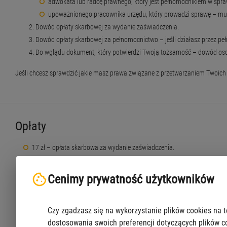
adwokata lub radcę prawnego, który jest pełnomocnikiem w spra
upoważnionego pracownika urzędu, który prowadzi sprawę – mus
Dowód opłaty skarbowej za wydanie zaświadczenia.
Dowód opłaty skarbowej za pełnomocnictwo – jeśli działasz przez pe
Do wglądu dokument, który potwierdzi Twoją tożsamość – dowód osob
Jeśli chcesz sprawdzić jakie masz prawa związane z przetwarzaniem Twoich
Opłaty
17 zł – opłata skarbowa za wydanie zaświadczenia.
Możliwe dodatkowe opłaty:
Cenimy prywatność użytkowników
17 zł – opłata skarbowa za złożenie dokumentu, który potwierdza udz
rodzeństwu jest bezpłatne.
Czy zgadzasz się na wykorzystanie plików cookies na t
dostosowania swoich preferencji dotyczących plików c
5 zł – opłata za poświadczenie kopii dokumentu za zgodność z orygina