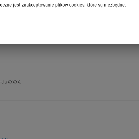
eczne jest zaakceptowanie plików cookies, które są niezbędne.
y jest terminal, opłatomat itd.,
wo dla XXXXX.