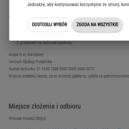
Jednakże, aby kontynuować korzystanie ze strony, koni
oryginałem – nie będziemy pobierać tej opłaty.
Opłaty skarbowe możesz zrobić:
DOSTOSUJ WYBÓR
ZGODA NA WSZYSTKIE
w dowolnej kasie urzędu,
bezgotówkowo na miejscu – jeśli tam, gdzie składasz wniosek, dostępn
przelewem na rachunek bankowy:
Urząd m.st. Warszawy
Centrum Obsługi Podatnika
Numer rachunku: 21 1030 1508 0000 0005 5000 0070
W tytule przelewu napisz, za co wnosisz opłatę np. opłata za pełnomocnict
Miejsce złożenia i odbioru
Wniosek możesz złożyć: