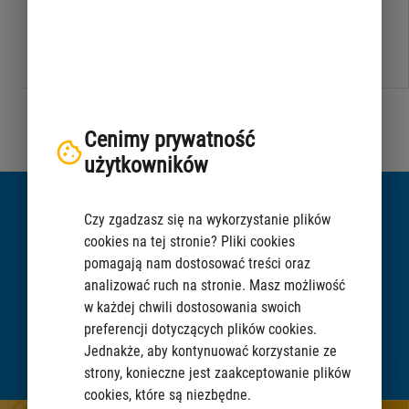
on icon and visit PIB for more information.
Cenimy prywatność
użytkowników
Did not find the information?
Czy zgadzasz się na wykorzystanie plików
cookies na tej stronie? Pliki cookies
pomagają nam dostosować treści oraz
analizować ruch na stronie. Masz możliwość
CHAT
w każdej chwili dostosowania swoich
preferencji dotyczących plików cookies.
Jednakże, aby kontynuować korzystanie ze
ASK A QUESTION
strony, konieczne jest zaakceptowanie plików
cookies, które są niezbędne.