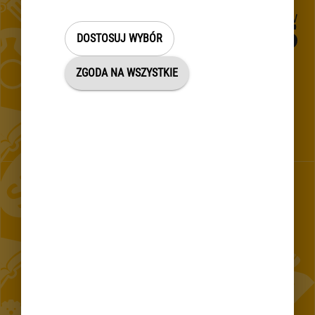
DOSTOSUJ WYBÓR
ZGODA NA WSZYSTKIE
Establishment of the inhabitants of the Communication Centre
in the Capital City Warsaw
CONTACT 24/7
E-mail
Mobile application
Sign Language
Translator (PL)