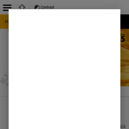
Contrast
PL
EN
UA
Knowledge base
/
Sprawy obywatelskie
/
Cudzoziemcy
Portlet is not available in this language version. Please click