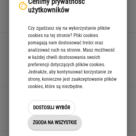
Cenimy prywatność
drogowego dróg publicznych na obszarze m. st. Warszawy, z wyjątkiem
użytkowników
autostrad i dróg ekspresowych.
Ukryj
Czy zgadzasz się na wykorzystanie plików
Opłaty
cookies na tej stronie? Pliki cookies
pomagają nam dostosować treści oraz
Miejsce złożenia i odbioru
analizować ruch na stronie. Masz możliwość
w każdej chwili dostosowania swoich
Zarząd Terenów Publicznych
preferencji dotyczących plików cookies.
ul. Podwale 23, Warszawa
Jednakże, aby kontynuować korzystanie ze
strony, konieczne jest zaakceptowanie plików
Ukryj
cookies, które są niezbędne.
Miejsce złożenia i odbioru
Jednostka odpowiedzialna
DOSTOSUJ WYBÓR
Zarząd Terenów Publicznych
ZGODA NA WSZYSTKIE
Ukryj
Jednostka odpowiedzialna