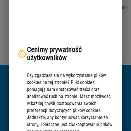
Portlet is not available in this language version. Please click
on icon and visit PIB for more information.
Cenimy prywatność
użytkowników
Czy zgadzasz się na wykorzystanie plików
Did not find the information?
cookies na tej stronie? Pliki cookies
pomagają nam dostosować treści oraz
analizować ruch na stronie. Masz możliwość
w każdej chwili dostosowania swoich
CHAT
preferencji dotyczących plików cookies.
Jednakże, aby kontynuować korzystanie ze
strony, konieczne jest zaakceptowanie plików
ASK A QUESTION