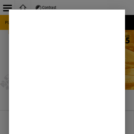
Contrast
PL
EN
UA
Knowledge base
/
Transport i drogownictwo
/
Warszawska Karta Miejska