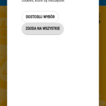
cookies, które są niezbędne.
DOSTOSUJ WYBÓR
ZGODA NA WSZYSTKIE
Establishment of the inhabitants of the Communication Centre
in the Capital City Warsaw
CONTACT 24/7
E-mail
Mobile application
Sign Language