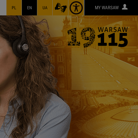
MY WARSAW
PL
EN
UA