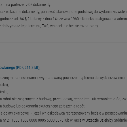
rii na parterze i złóż dokumenty.
z wskazane dokumenty, ponieważ stanowią one podstawę do wydania zezwolenia, ja
godnie z art. 64 § 2 Ustawy z dnia 14 czerwca 1960 r. Kodeks postępowania adm
ie dotrzymasz tego terminu, Twój wniosek nie będzie rozpatrzony.
owlanego (PDF, 211,3 kB)
,
znaczonymi naniesieniami i zwymiarowaną powierzchnią terenu do wydzierżawieni
rska),
iektu,
ia robót nie związanych z budową, przebudową, remontem i utrzymaniem dróg, zw
a budowę lub dokonaniu skutecznego zgłoszenia robót,
 opłaty skarbowej – jeżeli wnioskodawca reprezentowany będzie w postępowaniu 
nr 21 1030 1508 0000 0005 5000 0070 lub w kasie w Urzędzie Dzielnicy Śródmieś