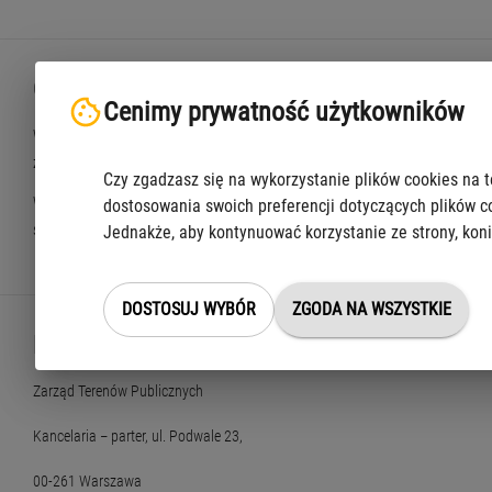
Opłaty
Cenimy prywatność użytkowników
Wysokość opłaty za zajęcie pasa drogowego ustala się jako iloczyn liczby 
zajęcie pasa drogowego przez okres krótszy niż 24 godziny jest traktowane j
Czy zgadzasz się na wykorzystanie plików cookies na t
Wysokość stawek opłat za zajęcie pasa drogowego określono w Uchwale Nr 
dostosowania swoich preferencji dotyczących plików c
st. Warszawy, z wyjątkiem autostrad i dróg ekspresowych.
Jednakże, aby kontynuować korzystanie ze strony, koni
DOSTOSUJ WYBÓR
ZGODA NA WSZYSTKIE
Miejsce złożenia i odbioru
Zarząd Terenów Publicznych
Kancelaria
parter, ul. Podwale 23,
–
00-261 Warszawa