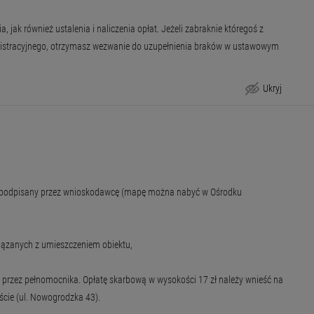
k również ustalenia i naliczenia opłat. Jeżeli zabraknie któregoś z
inistracyjnego, otrzymasz wezwanie do uzupełnienia braków w ustawowym
Ukryj
Krok po kroku
a, podpisany przez wnioskodawcę (mapę można nabyć w Ośrodku
iązanych z umieszczeniem obiektu,
przez pełnomocnika. Opłatę skarbową w wysokości 17 zł należy wnieść na
cie (ul. Nowogrodzka 43).