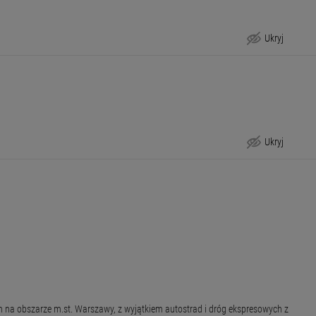
Ukryj
Tryb odwoławczy
Ukryj
Uwagi
 na obszarze m.st. Warszawy, z wyjątkiem autostrad i dróg ekspresowych z