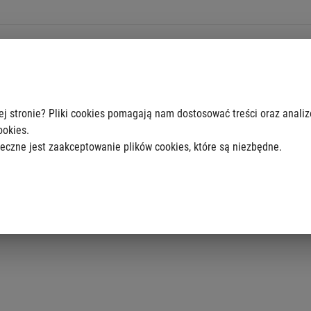
metrów kwadratowych zajętej powierzchni pasa drogowego, stawki opłaty za zajęci
ak zajęcie pasa drogowego przez 1 dzień.
ej stronie? Pliki cookies pomagają nam dostosować treści oraz anali
XXXI/666/2004 Rady m. st. Warszawy z dnia 27 maja 2004 roku w sprawie wysokośc
ookies.
eczne jest zaakceptowanie plików cookies, które są niezbędne.