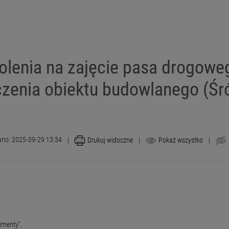
lenia na zajęcie pasa drogoweg
zenia obiektu budowlanego (Śr
ano: 2025-09-29 13:34
|
Drukuj widoczne
|
Pokaż wszystko
|
umenty”.