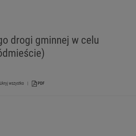
o drogi gminnej w celu
ódmieście)
Ukryj wszystko
|
PDF