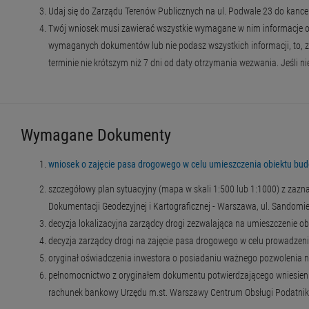
Udaj się do Zarządu Terenów Publicznych na ul. Podwale 23 do kancela
Twój wniosek musi zawierać wszystkie wymagane w nim informacje ora
wymaganych dokumentów lub nie podasz wszystkich informacji, to, z
terminie nie krótszym niż 7 dni od daty otrzymania wezwania. Jeśli n
Wymagane Dokumenty
wniosek o zajęcie pasa drogowego w celu umieszczenia obiektu bud
szczegółowy plan sytuacyjny (mapa w skali 1:500 lub 1:1000) z za
Dokumentacji Geodezyjnej i Kartograficznej - Warszawa, ul. Sandomie
decyzja lokalizacyjna zarządcy drogi zezwalająca na umieszczenie ob
decyzja zarządcy drogi na zajęcie pasa drogowego w celu prowadzen
oryginał oświadczenia inwestora o posiadaniu ważnego pozwolenia n
pełnomocnictwo z oryginałem dokumentu potwierdzającego wniesienia
rachunek bankowy Urzędu m.st. Warszawy Centrum Obsługi Podatnika 