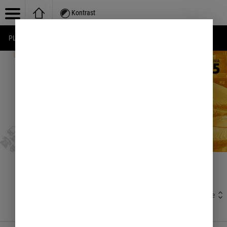
Kontrast
PL
EN
UA
Baza wiedzy
/
Planowanie przestrzenne; nieruchomości; geodezja; architektura; lokale
/
Geodezja i Kataster