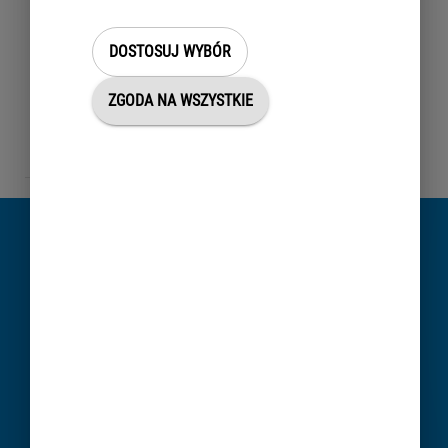
DOSTOSUJ WYBÓR
Udostępnienie materiałów
powiatowego zasobu
ZGODA NA WSZYSTKIE
geodezyjnego i
kartograficznego
Nie znalazłeś informacji?
SKORZYSTAJ Z CZATU
ZADAJ PYTANIE