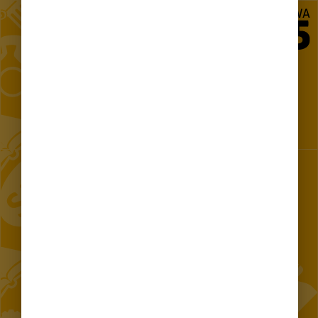
Projekt „Utworzenie Centrum Komunikacji z Mieszkańcami w
m.st. Warszawie"
KONTAKT 24/7
Telefon
Aplikacja mobilna
Czat