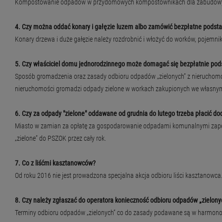
Kompostowanie odpadów w przydomowych kompostownikach dla zabudowy jed
4. Czy można oddać konary i gałęzie luzem albo zamówić bezpłatne podsta
Konary drzewa i duże gałęzie należy rozdrobnić i włożyć do worków, pojemn
5. Czy właściciel domu jednorodzinnego może domagać się bezpłatnie pods
Sposób gromadzenia oraz zasady odbioru odpadów „zielonych” z nieruchomoś
nieruchomości gromadzi odpady zielone w workach zakupionych we własnym
6. Czy za odpady "zielone" oddawane od grudnia do lutego trzeba płacić d
Miasto w zamian za opłatę za gospodarowanie odpadami komunalnymi zapew
„zielone” do PSZOK przez cały rok.
7. Co z liśćmi kasztanowców?
Od roku 2016 nie jest prowadzona specjalna akcja odbioru liści kasztanow
8. Czy należy zgłaszać do operatora konieczność odbioru odpadów „zielony
Terminy odbioru odpadów „zielonych” co do zasady podawane są w harmonogr