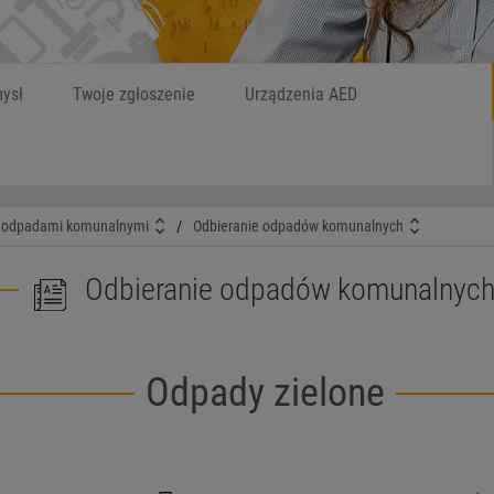
Szukaj
W czym możemy
ysł
Twoje zgłoszenie
Urządzenia AED
 odpadami komunalnymi
/
Odbieranie odpadów komunalnych
Odbieranie odpadów komunalnyc
Odpady zielone