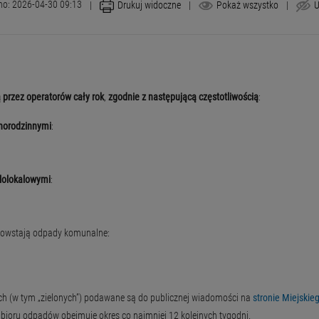
no: 2026-04-30 09:13
|
Drukuj widoczne
|
Pokaż wszystko
|
U
 przez operatorów cały rok
,
zgodnie z następującą częstotliwością
:
norodzinnymi
:
lolokalowymi
:
 powstają odpady komunalne:
ch (w tym „zielonych”) podawane są do publicznej wiadomości na
stronie Miejski
bioru odpadów obejmuje okres co najmniej 12 kolejnych tygodni.