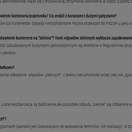
norodzinnej wiąże się z możliwością otrzymania zwolnienia w części z opłat
wienie kontenera/pojemnika? Co zrobić z konarami i dużymi gałęziami?
ików lub kontenerów. Odpady nierozdrobnione można przekazać do PSZOK-u jako od
tawienie kontenera na "zielone"? Ilość odpadów zielonych wyklucza zapakowanie
ci zabudowanych budynkami jednorodzinnymi są określone w Regulaminie utrzyman
 zakresie.
odatkowo?
nia odbieranie odpadów „zielonych” z terenu nieruchomości przez cały rok, z
ca. Liście kasztanowca są traktowane jak pozostałe odpady „zielone” (są odbier
ch”?
amach (operator jest zobowiązany do podawania terminów i ich realizacji). W pr