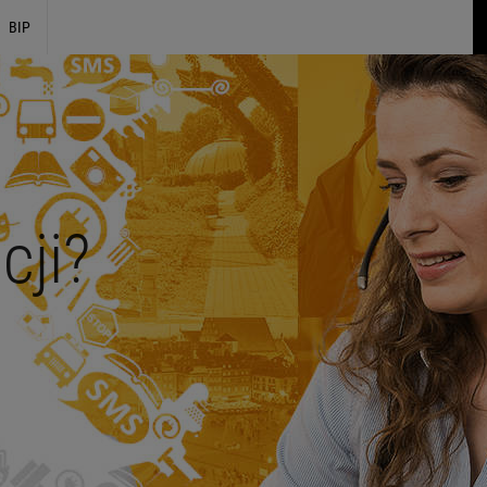
BIP
cji?