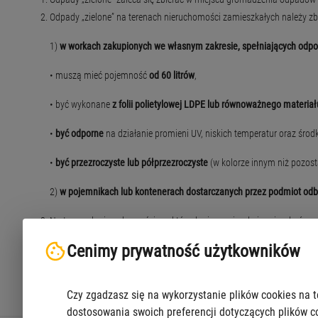
Odpady „zielone” na terenach nieruchomości zamieszkałych należy z
1)
w workach zakupionych we własnym zakresie, spełniających odp
• muszą mieć pojemność
od 60 litrów
,
• być wykonane
z folii polietylowej LDPE lub równoważnego materiał
•
być odporne
na działanie promieni UV, niskich temperatur oraz śro
•
być przezroczyste lub półprzezroczyste
(w kolorze innym niż pozosta
2)
w pojemnikach lub kontenerach dostarczanych przez podmiot odb
Na terenach nieruchomości, na których nie zamieszkują mieszkańcy, 
Na terenach nieruchomości, na których znajdują się domki letnisko
Cenimy prywatność użytkowników
miejsca gromadzenia odpadów dla kilku nieruchomości, odpady zie
Odpady "zielone" wytworzone na nieruchomościach zabudowanych 
Czy zgadzasz się na wykorzystanie plików cookies na t
dostosowania swoich preferencji dotyczących plików c