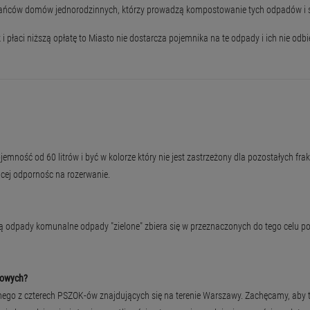
kańców domów jednorodzinnych, którzy prowadzą kompostowanie tych odpadów i 
 płaci niższą opłatę to Miasto nie dostarcza pojemnika na te odpady i ich nie odbie
ność od 60 litrów i być w kolorze który nie jest zastrzeżony dla pozostałych frak
ącej odpornośc na rozerwanie.
ją odpady komunalne odpady "zielone" zbiera się w przeznaczonych do tego celu 
cowych?
ednego z czterech PSZOK-ów znajdujących się na terenie Warszawy. Zachęcamy, 