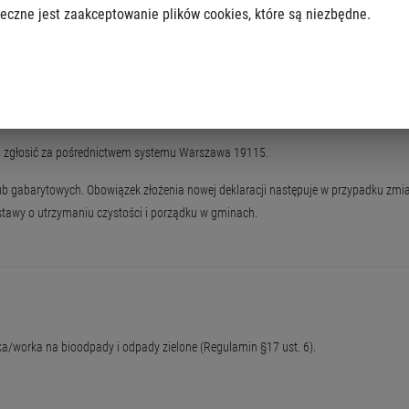
eczne jest zaakceptowanie plików cookies, które są niezbędne.
ach niezamieszkałych
kim
należy zaznaczyć odbiór odpadów zielonych. Analogicznie z odpadami wielkogabar
m zgłosić za pośrednictwem systemu Warszawa 19115.
lub gabarytowych. Obowiązek złożenia nowej deklaracji następuje w przypadku zmi
stawy o utrzymaniu czystości i porządku w gminach.
/worka na bioodpady i odpady zielone (Regulamin §17 ust. 6).