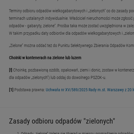
Terminy odbioru odpadów wielkogabarytowych i „zielonych” co do zasady 
terminach ustalanych indywidualnie. Właściciel nieruchomości może zgłosić 
odpadów - gabaryty, zielone”. Prośba taka może zostać uwzględniona w zale
W takim przypadku daty odbiorów dla odpadów wielkogabarytowych i „ziel
„Zielone” można oddać też do Punktu Selektywnego Zbierania Odpadów Ko
Choinki w kontenerach na zielone lub luzem
[!]
Choinkę, pozbawioną ozdób, opakowań, ziemi i donic, zostaw w kontene
dla odpadów „zielonych”) lub oddaj do dowolnego PSZOK-u.
[1]
Podstawa prawna:
Uchwała nr XV/589/2025 Rady m.st. Warszawy z 20 lu
Zasady odbioru odpadów "zielonych"
Odpady „zielone” zaleca się zbierać w miejscu gromadzenia odpadów