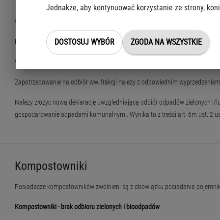
Jednakże, aby kontynuować korzystanie ze strony, koni
Odpady zielone, gabaryty w nieruchomości
DOSTOSUJ WYBÓR
ZGODA NA WSZYSTKIE
Dotyczy nieruchomości niezamieszkałych pozostających w systemie miejs
W miesiącu, w którym planowane jest np. koszenie trawników, w deklaracji 
Zapotrzebowanie na odbiór ww. frakcji należy z odpowiednim wyprzedzenie
Należy złożyc nową deklarację uwzgledniającą odbiór odpadów zielonych i/
gospodarowanie odpadami komunalnymi. Wynika to z treści art. 6m ust. 2 u
Kompostowniki
Posiadacze kompostowników zwolnieni są z obowiązku posiadania pojemnika
Kompostowniki - brak odbioru zielonych i bioodpadów