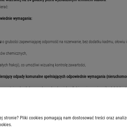
bierać:
owiednie wymagania:
u
o grubości zapewniającej odporność na rozerwanie, bez dodatku kadmu, ołowiu i
dków chemicznych,
łych frakcji), co umożliwi wizualną kontrolę zawartości,
ierający odpady komunalne spełniających odpowiednie wymagania (nieruchomośc
a powstają odpady komunalne, odpady „zielone” zbiera się w pojemnikach lub kon
we i innych nieruchomości wykorzystywanych na cele rekreacyjno-wypoczynkowe odp
lone można gromadzić w pojemnikach.
budynkami mieszkalnymi jednorodzinnymi, mogą być zagospodarowane w przyd
ej stronie? Pliki cookies pomagają nam dostosować treści oraz anali
ookies.