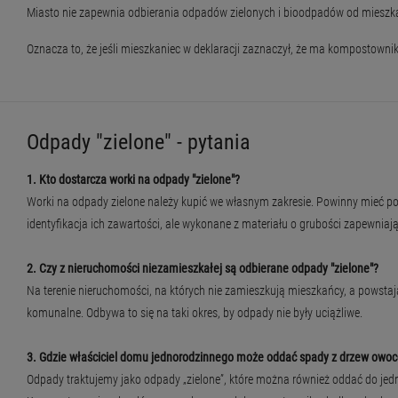
Miasto nie zapewnia odbierania odpadów zielonych i bioodpadów od miesz
Oznacza to, że jeśli mieszkaniec w deklaracji zaznaczył, że ma kompostownik i
Odpady "zielone" - pytania
1. Kto dostarcza worki na odpady "zielone"?
Worki na odpady zielone należy kupić we własnym zakresie. Powinny mieć pojem
identyfikacja ich zawartości, ale wykonane z materiału o grubości zapewniaj
2. Czy z nieruchomości niezamieszkałej są odbierane odpady "zielone"?
Na terenie nieruchomości, na których nie zamieszkują mieszkańcy, a powsta
komunalne. Odbywa to się na taki okres, by odpady nie były uciążliwe.
3. Gdzie właściciel domu jednorodzinnego może oddać spady z drzew owo
Odpady traktujemy jako odpady „zielone”, które można również oddać do j