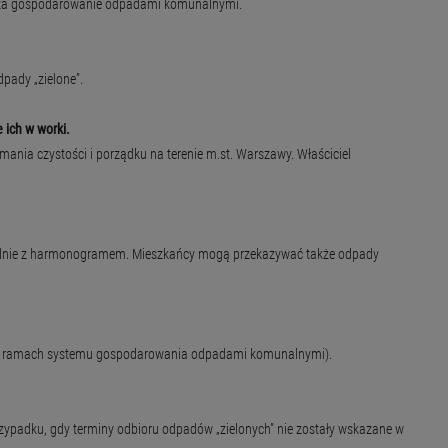
y za gospodarowanie odpadami komunalnymi.
pady „zielone”.
 ich w worki.
ia czystości i porządku na terenie m.st. Warszawy. Właściciel
godnie z harmonogramem. Mieszkańcy mogą przekazywać także odpady
ane w ramach systemu gospodarowania odpadami komunalnymi).
zypadku, gdy terminy odbioru odpadów „zielonych” nie zostały wskazane w