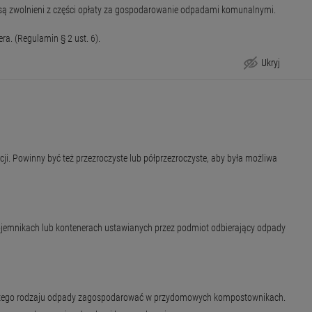
są zwolnieni z części opłaty za gospodarowanie odpadami komunalnymi.
ra. (Regulamin § 2 ust. 6).
Ukryj
Kompostowniki
cji. Powinny być też przezroczyste lub półprzezroczyste, aby była możliwa
pojemnikach lub kontenerach ustawianych przez podmiot odbierający odpady
aby tego rodzaju odpady zagospodarować w przydomowych kompostownikach.