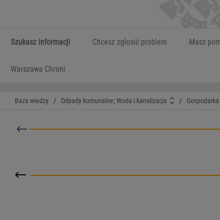
Szukasz informacji
Chcesz zgłosić problem
Masz pom
Warszawa Chroni
Baza wiedzy
/
Odpady komunalne; Woda i kanalizacja
/
Gospodarka
Powrót do kategorii nadrzędnej