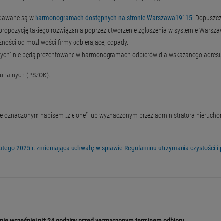
podawane są w
harmonogramach dostępnych na stronie Warszawa19115
. Dopuszcz
propozycję takiego rozwiązania poprzez utworzenie zgłoszenia w systemie Warszaw
żności od możliwości firmy odbierającej odpady.
onych” nie będą prezentowane w harmonogramach odbiorów dla wskazanego adresu
munalnych (PSZOK).
rze oznaczonym napisem „zielone” lub wyznaczonym przez administratora nieru
tego 2025 r. zmieniająca uchwałę w sprawie Regulaminu utrzymania czystości i 
nie wcześniej niż 24 godziny przed wyznaczonym terminem odbioru
.