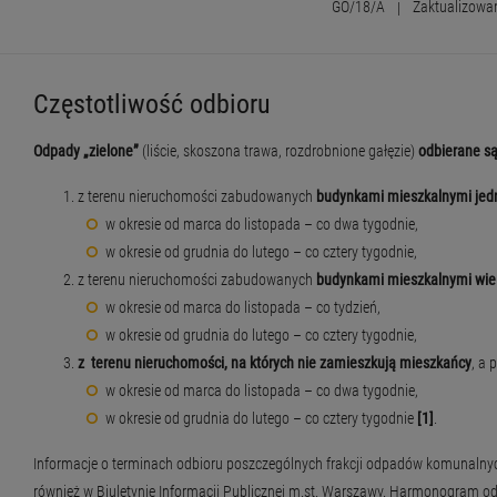
GO/18/A
|
Zaktualizowa
Częstotliwość odbioru
Odpady „zielone”
(liście, skoszona trawa, rozdrobnione gałęzie)
odbierane są
z terenu nieruchomości zabudowanych
budynkami mieszkalnymi jed
w okresie od marca do listopada – co dwa tygodnie,
w okresie od grudnia do lutego – co cztery tygodnie,
z terenu nieruchomości zabudowanych
budynkami mieszkalnymi wie
w okresie od marca do listopada – co tydzień,
w okresie od grudnia do lutego – co cztery tygodnie,
z terenu nieruchomości, na których nie zamieszkują mieszkańcy
, a
w okresie od marca do listopada – co dwa tygodnie,
w okresie od grudnia do lutego – co cztery tygodnie
[1]
.
Informacje o terminach odbioru poszczególnych frakcji odpadów komunalny
również w Biuletynie Informacji Publicznej m.st. Warszawy. Harmonogram od