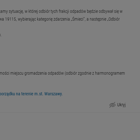
amy sytuację, w której odbiór tych frakcji odpadów będzie odbywał się w
a 19115, wybierając kategorię zdarzenia „Śmieci”, a następnie „Odbiór
.
chomości miejscu gromadzenia odpadów (odbiór zgodnie z harmonogramem
porządku na terenie m.st. Warszawy.
Ukryj
Częstotliwość odbioru