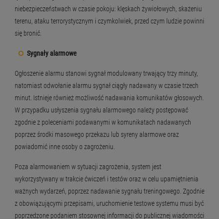
niebezpieczeństwach w czasie pokoju: klęskach żywiołowych, skażeniu
terenu, ataku terrorystycznym i czymkolwiek, przed czym ludzie powinni
się bronić.
Sygnały alarmowe
Ogłoszenie alarmu stanowi sygnał modulowany trwający trzy minuty,
natomiast odwołanie alarmu sygnał ciągły nadawany w czasie trzech
minut. Istnieje również możliwość nadawania komunikatów głosowych.
W przypadku usłyszenia sygnału alarmowego należy postępować
zgodnie z poleceniami podawanymi w komunikatach nadawanych
poprzez środki masowego przekazu lub syreny alarmowe oraz
powiadomić inne osoby o zagrożeniu.
Poza alarmowaniem w sytuacji zagrożenia, system jest
wykorzystywany w trakcie ćwiczeń i testów oraz w celu upamiętnienia
ważnych wydarzeń, poprzez nadawanie sygnału treningowego. Zgodnie
z obowiązującymi przepisami, uruchomienie testowe systemu musi być
poprzedzone podaniem stosownej informacji do publicznej wiadomości