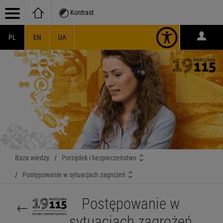
Kontrast
PL
EN
UA
Baza wiedzy
/
Porządek i bezpieczeństwo
/
Postępowanie w sytuacjach zagrożeń
Postępowanie w
sytuacjach zagrożeń
Powrót do kategorii nadrzędnej