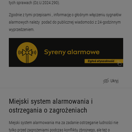
tych sprawach (Dz.U.2024.290).
Zgodnie z tymi przepisami , informację o głośnym włączeniu sygnałów
alarmowych należy podać do publicznej wiadomości z 24-godzinnym
wyprzedzeniem.
Ukryj
Sygnały alarmowe
Miejski system alarmowania i
ostrzegania o zagrożeniach
Miejski system alarmowania ma za zadanie ostrzeganie ludności nie
tylko przed zagrożeniami podczas konfliktu zbrojnego, ale też o