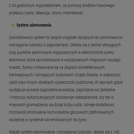
z 24 godzinnym wyprzedzeniem, za pomocą środków masowego
przekazu (radio, telewizja, strony internetowe).
System alarmowania
Zainstalowany system to zespół urządzeń służących do alarmowania i
ostrzegania ludności o zagrożeniach. Składa się z central sterujących
oraz punktów alarmowych wyposażonych w elektroniczne syreny
alarmowe, które zainstalowano w wytypowanych miejscach naszego
miasta. Syreny instalowane są na słupach oświetleniowych,
tramwajowych i istniejących budynkach Urzędu Miasta, w większości
szkół oraz innych obiektach użyteczności publicznej. W rejonach gdzie
występuje wysokie zagrożenie powodzią, zagrożenie od zakładów
i instytucji wykorzystujących substancje niebezpieczne, czy też w
miejscach gromadzenia się dużej liczby osób, istnieje dodatkowo
możliwość emitowania komunikatów głosowych zdefiniowanych
wcześniej w systemie lub emitowanych na żywo.
Miejski system alarmowania i ostrzegania ludności składa się z 140