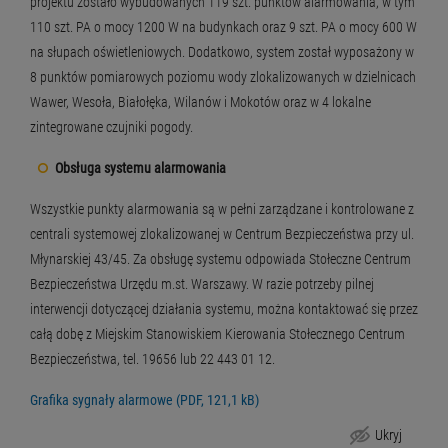
projektu zostało wybudowanych 119 szt. punktów alarmowania, w tym
110 szt. PA o mocy 1200 W na budynkach oraz 9 szt. PA o mocy 600 W
na słupach oświetleniowych. Dodatkowo, system został wyposażony w
8 punktów pomiarowych poziomu wody zlokalizowanych w dzielnicach
Wawer, Wesoła, Białołęka, Wilanów i Mokotów oraz w 4 lokalne
zintegrowane czujniki pogody.
Obsługa systemu alarmowania
Wszystkie punkty alarmowania są w pełni zarządzane i kontrolowane z
centrali systemowej zlokalizowanej w Centrum Bezpieczeństwa przy ul.
Młynarskiej 43/45. Za obsługę systemu odpowiada Stołeczne Centrum
Bezpieczeństwa Urzędu m.st. Warszawy. W razie potrzeby pilnej
interwencji dotyczącej działania systemu, można kontaktować się przez
całą dobę z Miejskim Stanowiskiem Kierowania Stołecznego Centrum
Bezpieczeństwa, tel. 19656 lub 22 443 01 12.
Grafika sygnały alarmowe (PDF, 121,1 kB)
Ukryj
Miejski system alarmowania i ostrzegania o zagrożeniach