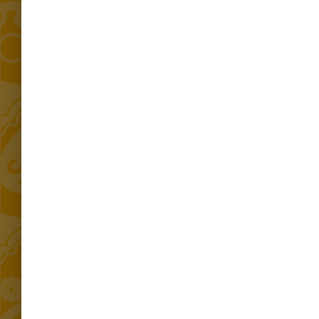
Projekt „Utworzenie Centrum Komunikacji z Mieszkańcami w
m.st. Warszawie"
KONTAKT 24/7
Telefon
Aplikacja mobilna
Czat