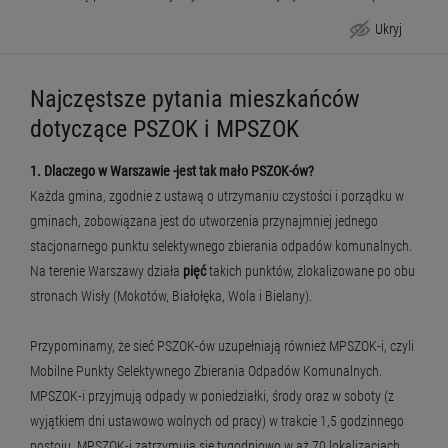
Ukryj
Mobilne Punkty Selektywnego Zbierania Odpadów Komunalnych (MPSZOK-i)
Najczęstsze pytania mieszkańców
dotyczące PSZOK i MPSZOK
1.
Dlaczego w Warszawie -jest tak mało PSZOK-ów?
Każda gmina, zgodnie z ustawą o utrzymaniu czystości i porządku w
gminach, zobowiązana jest do utworzenia przynajmniej jednego
stacjonarnego punktu selektywnego zbierania odpadów komunalnych.
Na terenie Warszawy działa
pięć
takich punktów, zlokalizowane po obu
stronach Wisły (Mokotów, Białołęka, Wola i Bielany).
Przypominamy, że sieć PSZOK-ów uzupełniają również MPSZOK-i, czyli
Mobilne Punkty Selektywnego Zbierania Odpadów Komunalnych.
MPSZOK-i przyjmują odpady w poniedziałki, środy oraz w soboty (z
wyjątkiem dni ustawowo wolnych od pracy) w trakcie 1,5 godzinnego
postoju. MPSZOK-i zatrzymują się tygodniowo
w aż 70 lokalizacjach