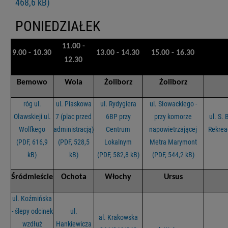
468,6 kB)
PONIEDZIAŁEK
11.00 -
9.00 - 10.30
13.00 - 14.30
15.00 - 16.30
12.30
Bemowo
Wola
Żoliborz
Żoliborz
róg ul.
ul. Piaskowa
ul. Rydygiera
ul. Słowackiego -
Oławskieji ul.
7 (plac przed
6BP przy
przy komorze
ul. S.
Wolfkego
administracją)
Centrum
napowietrzającej
Rekrea
(PDF, 616,9
(PDF, 528,5
Lokalnym
Metra Marymont
kB)
kB)
(PDF, 582,8 kB)
(PDF, 544,2 kB)
Śródmieście
Ochota
Włochy
Ursus
ul. Koźmińska
- ślepy odcinek
ul.
al. Krakowska
wzdłuż
Hankiewicza