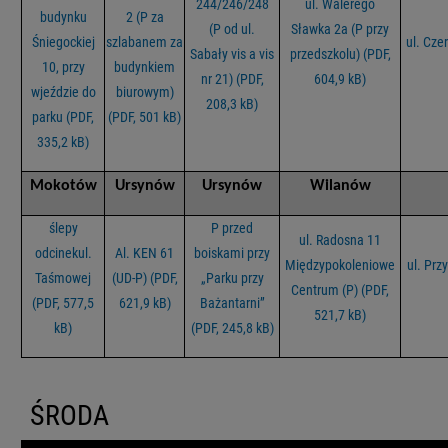
244/246/248
ul. Walerego
budynku
2 (P za
(P od ul.
Sławka 2a (P przy
Śniegockiej
szlabanem za
ul. Cze
Sabały vis a vis
przedszkolu) (PDF,
10, przy
budynkiem
nr 21) (PDF,
604,9 kB)
wjeździe do
biurowym)
208,3 kB)
parku (PDF,
(PDF, 501 kB)
335,2 kB)
Mokotów
Ursynów
Ursynów
Wilanów
ślepy
P przed
ul. Radosna 11
odcinekul.
Al. KEN 61
boiskami przy
Międzypokoleniowe
ul. Prz
Taśmowej
(UD-P) (PDF,
„Parku przy
Centrum (P) (PDF,
(PDF, 577,5
621,9 kB)
Bażantarni”
521,7 kB)
kB)
(PDF, 245,8 kB)
ŚRODA