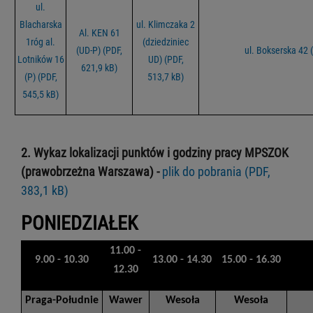
ul.
Blacharska
ul. Klimczaka 2
Al. KEN 61
1róg al.
(dziedziniec
(UD-P) (PDF,
ul. Bokserska 42 (
Lotników 16
UD) (PDF,
621,9 kB)
(P) (PDF,
513,7 kB)
545,5 kB)
2. Wykaz lokalizacji punktów i godziny pracy MPSZOK
(prawobrzeżna Warszawa) -
plik do pobrania (PDF,
383,1 kB)
PONIEDZIAŁEK
11.00 -
9.00 - 10.30
13.00 - 14.30
15.00 - 16.30
12.30
Praga-Południe
Wawer
Wesoła
Wesoła