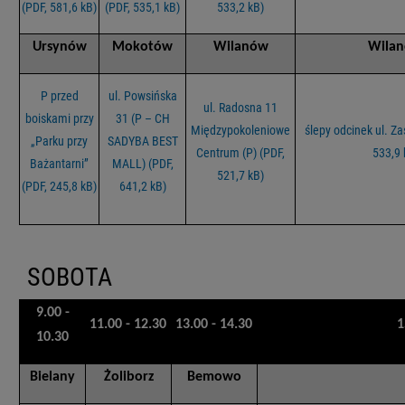
(PDF, 581,6 kB)
(PDF, 535,1 kB)
533,2 kB)
Ursynów
Mokotów
Wilanów
Wila
P przed
ul. Powsińska
ul. Radosna 11
boiskami przy
31 (P – CH
Międzypokoleniowe
ślepy odcinek ul. Z
„Parku przy
SADYBA BEST
Centrum (P) (PDF,
533,9 
Bażantarni”
MALL) (PDF,
521,7 kB)
(PDF, 245,8 kB)
641,2 kB)
SOBOTA
9.00 -
11.00 - 12.30
13.00 - 14.30
1
10.30
Bielany
Żoliborz
Bemowo