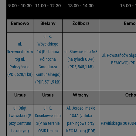
9.00 - 10.30
11.00 - 12.30
13.00 - 14.30
15.00 - 
Bemowo
Bielany
Żoliborz
Bemo
ul. K.
ul.
Wóycickiego
Drzeworytników
14 (P - brama
ul. Słowackiego 6/8
ul. Powstańców Śląs
róg ul.
Północna
(na tyłach UD-P)
BEMOWO) (PDF,
Połczyńskiej
Cmentarza
(PDF, 545,1 kB)
(PDF, 628,1 kB)
Komunalnego)
(PDF, 571,5 kB)
Ursus
Ursus
Włochy
Ocho
ul. Orląt
ul. K.
Al. Jerozolimskie
Lwowskich (P
Sosnkowskiego
184A (zatoka
przy Centrum
3(P na terenie
parkingowa przy
Pawińskiego 30 (UD-P
Lokalnym)
OSIR Ursus)
KFC Makro) (PDF,