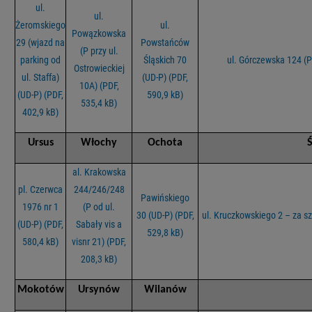
ul.
ul.
Żeromskiego
ul.
Powązkowska
29 (wjazd na
Powstańców
(P przy ul.
parking od
Śląskich 70
ul. Górczewska 124 (
Ostrowieckiej
ul. Staffa)
(UD-P) (PDF,
10A) (PDF,
(UD-P) (PDF,
590,9 kB)
535,4 kB)
402,9 kB)
Ursus
Włochy
Ochota
al. Krakowska
pl. Czerwca
244/246/248
Pawińskiego
1976 nr 1
(P od ul.
30 (UD-P) (PDF,
ul. Kruczkowskiego 2 – za s
(UD-P) (PDF,
Sabały vis a
529,8 kB)
580,4 kB)
visnr 21) (PDF,
208,3 kB)
Mokotów
Ursynów
Wilanów