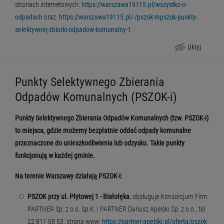
stronach internetowych:
https://warszawa19115.pl/wszystko-o-
odpadach
oraz
https://warszawa19115.pl/-/pszok-mpszok-punkty-
selektywnej-zbiorki-odpadow-komunalny-1
Ukryj
UWAGA – aby obsługa w PSZOK-ach przebiegała sprawnie i bez zbędnego oczekiwania, prosimy o przywożenie odpadów już wcześniej posegregowanych.
Punkty Selektywnego Zbierania
Odpadów Komunalnych (PSZOK-i)
Punkty Selektywnego Zbierania Odpadów Komunalnych (tzw. PSZOK-i)
to miejsca, gdzie możemy bezpłatnie oddać odpady komunalne
przeznaczone do unieszkodliwienia lub odzysku. Takie punkty
funkcjonują w każdej gminie.
Na terenie Warszawy działają PSZOK-i:
PSZOK przy ul. Płytowej 1 - Białołęka
, obsługuje Konsorcjum Firm
PARTNER Sp. z o.o. Sp.K. i PARTNER Dariusz Apelski Sp. z o.o., tel.
22 811 08 53, strona www:
https://partner-apelski.pl/oferta/pszok