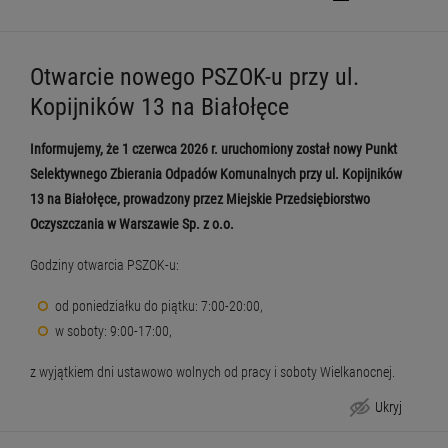
Otwarcie nowego PSZOK-u przy ul.
Kopijników 13 na Białołęce
Informujemy, że 1 czerwca 2026 r. uruchomiony został nowy Punkt
Selektywnego Zbierania Odpadów Komunalnych przy ul. Kopijników
13 na Białołęce, prowadzony przez Miejskie Przedsiębiorstwo
Oczyszczania w Warszawie Sp. z o.o.
Godziny otwarcia PSZOK-u:
od poniedziałku do piątku: 7:00-20:00,
w soboty: 9:00-17:00,
z wyjątkiem dni ustawowo wolnych od pracy i soboty Wielkanocnej.
Ukryj
Otwarcie nowego PSZOK-u przy ul. Kopijników 13 na Białołęce