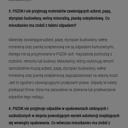
3. PSZOK-i nie przyjmują materiałów zawierających azbest, papę,
styropian budowlany, wełnę mineralną, piankę ociepleniową. Co
mieszkaniec ma zrobić z takimi odpadami?
Materiały zawierające azbest, papę, styropian budowlany, wełnę
mineralną oraz piankę ociepleniową nie są odpadami komunalnymi,
dlatego nie są przyjmowane w PSZOK-ach. Najczęściej pochodzą z
rozbiórki, remontu lub budowy. Mieszkańcy, którzy wykonują remont
samodzielnie muszą azbest, papę, styropian budowlany, wełnę
mineralną oraz piankę ociepleniową zagospodarować na własny koszt.
Jest to zgodne z obowiązującymi przepisami prawa. Odpady te należy
przekazać firmie, która ma zezwolenie na zbieranie lub przetwarzanie
odpadów tego rodzaju.
4.
PSZOK nie przyjmuje odpadów w opakowaniach cieknących i
uszkodzonych w stopniu powodującym wyciek substancji znajdujących
się wewnątrz opakowania. Co wówczas mieszkaniec ma zrobić z