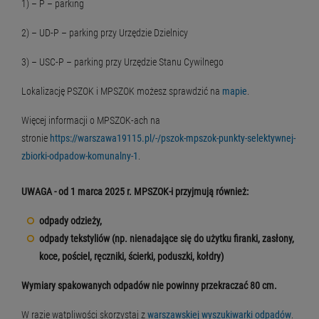
1) – P – parking
2) – UD-P – parking przy Urzędzie Dzielnicy
3) – USC-P – parking przy Urzędzie Stanu Cywilnego
Lokalizację PSZOK i MPSZOK możesz sprawdzić na
mapie
.
Więcej informacji o MPSZOK-ach na
stronie
https://warszawa19115.pl/-/pszok-mpszok-punkty-selektywnej-
zbiorki-odpadow-komunalny-1
.
UWAGA - od 1 marca 2025 r. MPSZOK-i przyjmują również:
odpady odzieży,
odpady tekstyliów (np. nienadające się do użytku firanki, zasłony,
koce, pościel, ręczniki, ścierki, poduszki, kołdry)
Wymiary spakowanych odpadów nie powinny przekraczać 80 cm.
W razie wątpliwości skorzystaj z
warszawskiej wyszukiwarki odpadów
.