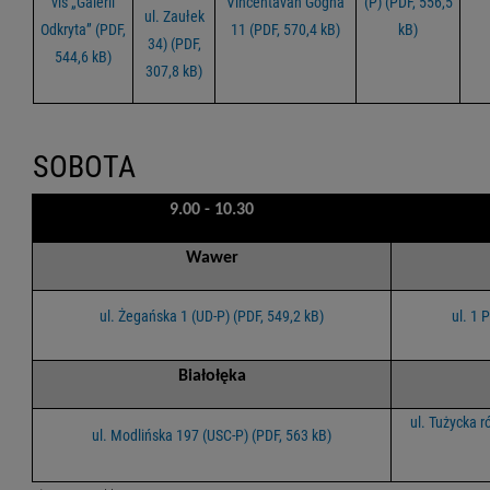
vis „Galerii
Vincentavan Gogha
(P) (PDF, 556,5
ul. Zaułek
Odkryta” (PDF,
11 (PDF, 570,4 kB)
kB)
34) (PDF,
544,6 kB)
307,8 kB)
SOBOTA
9.00 - 10.30
Wawer
ul. Żegańska 1 (UD-P) (PDF, 549,2 kB)
ul. 1 
Białołęka
ul. Tużycka r
ul. Modlińska 197 (USC-P) (PDF, 563 kB)