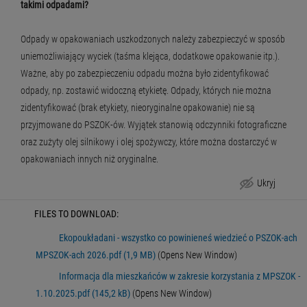
takimi odpadami?
Odpady w opakowaniach uszkodzonych należy zabezpieczyć w sposób
uniemożliwiający wyciek (taśma klejąca, dodatkowe opakowanie itp.).
Ważne, aby po zabezpieczeniu odpadu można było zidentyfikować
odpady, np. zostawić widoczną etykietę. Odpady, których nie można
zidentyfikować (brak etykiety, nieoryginalne opakowanie) nie są
przyjmowane do PSZOK-ów. Wyjątek stanowią odczynniki fotograficzne
oraz zużyty olej silnikowy i olej spożywczy, które można dostarczyć w
opakowaniach innych niż oryginalne.
Ukryj
Najczęstsze pytania mieszkańców dotyczące PSZOK i MPSZOK
FILES TO DOWNLOAD:
Ekopoukładani - wszystko co powinieneś wiedzieć o PSZOK-ach
MPSZOK-ach 2026.pdf (1,9 MB)
(Opens New Window)
Informacja dla mieszkańców w zakresie korzystania z MPSZOK -
1.10.2025.pdf (145,2 kB)
(Opens New Window)