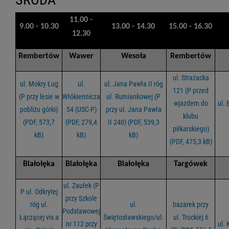
11.00 -
9.00 - 10.30
13.00 - 14.30
15.00 - 16.30
12.30
Rembertów
Wawer
Wesoła
Rembertów
ul. Strażacka
ul. Mokry Ług
ul.
ul. Jana Pawła II róg
121 (P przed
(P przy lesie w
Włókiennicza
ul. Rumiankowej (P
wjazdem do
ul.
pobliżu górki)
54 (USC-P)
przy ul. Jana Pawła
klubu
(PDF, 573,7
(PDF, 279,4
II 240) (PDF, 539,3
piłkarskiego)
kB)
kB)
kB)
(PDF, 475,3 kB)
Białołęka
Białołęka
Białołęka
Targówek
ul. Zaułek (P
P ul. Odkrytej
przy Szkole
róg ul.
ul.
bazarek przy
Podstawowej
Łączącej vis a
Świętosławskiego/ul.
ul. Trockiej 6
nr 112 przy
ul. 