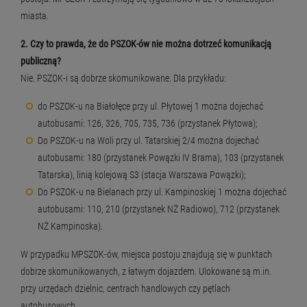
miasta.
2.
Czy to prawda, że do PSZOK-ów nie można dotrzeć komunikacją
publiczną?
Nie. PSZOK-i są dobrze skomunikowane. Dla przykładu:
do PSZOK-u na Białołęce przy ul. Płytowej 1 można dojechać
autobusami: 126, 326, 705, 735, 736 (przystanek Płytowa);
Do PSZOK-u na Woli przy ul. Tatarskiej 2/4 można dojechać
autobusami: 180 (przystanek Powązki IV Brama), 103 (przystanek
Tatarska), linią kolejową S3 (stacja Warszawa Powązki);
Do PSZOK-u na Bielanach przy ul. Kampinoskiej 1 można dojechać
autobusami: 110, 210 (przystanek NŻ Radiowo), 712 (przystanek
NŻ Kampinoska).
W przypadku MPSZOK-ów, miejsca postoju znajdują się w punktach
dobrze skomunikowanych, z łatwym dojazdem. Ulokowane są m.in.
przy urzędach dzielnic, centrach handlowych czy pętlach
autobusowych.