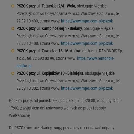
PSZOK przy ul. Tatarskiej 2/4 - Wola
, obsługuje Miejskie
Przedsiębiorstwo Oczyszczania w m.st. Warszawie Sp. z o.o., tel.
22 39 10 489, strona www:
https://www.mpo.com.pl/pszok
PSZOK przy ul. Kampinoskiej 1 - Bielany
, obsługuje Miejskie
Przedsiębiorstwo Oczyszczania w m.st. Warszawie Sp. z o.o., tel.
22 39 10 488, strona www:
https://www.mpo.com.pl/pszok
PSZOK przy ul. Zawodzie 18 - Mokotów
, obsługuje REMONDIS Sp.
z o.o., tel: 22 593 03 99, strona www:
https://www.remondis-
polska.pl
PSZOK przy ul. Kopijników 13 - Białołęka
, obsługuje Miejskie
Przedsiębiorstwo Oczyszczania w m.st. Warszawie Sp. z o.o., tel.
22 39 10 382, strona www:
https://www.mpo.com.pl/pszok
Godziny pracy: od poniedziałku do piątku: 7:00-20:00, w soboty: 9:00-
17:00, z wyjątkiem dni ustawowo wolnych od pracy i soboty
Wielkanocnej.
Do PSZOK-ów mieszkańcy mogą przez cały rok oddawać odpady