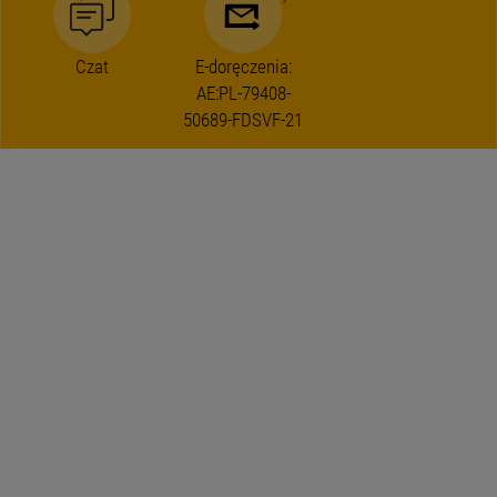
Czat
E-doręczenia:
AE:PL-79408-
50689-FDSVF-21