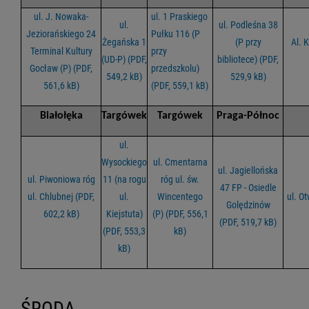
ul. J. Nowaka-
ul. 1 Praskiego
ul.
ul. Podleśna 38
Jeziorańskiego 24
Pułku 116 (P
Żegańska 1
(P przy
Al. 
Terminal Kultury
przy
(UD-P) (PDF,
bibliotece) (PDF,
Gocław (P) (PDF,
przedszkolu)
549,2 kB)
529,9 kB)
561,6 kB)
(PDF, 559,1 kB)
Białołęka
Targówek
Targówek
Praga-Północ
ul.
Wysockiego
ul. Cmentarna
ul. Jagiellońska
ul. Piwoniowa róg
11 (na rogu
róg ul. św.
47 FP - Osiedle
ul. Chlubnej (PDF,
ul.
Wincentego
ul. O
Golędzinów
602,2 kB)
Kiejstuta)
(P) (PDF, 556,1
(PDF, 519,7 kB)
(PDF, 553,3
kB)
kB)
ŚRODA