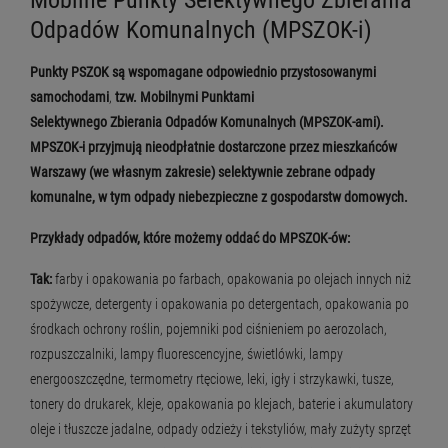
Mobilne Punkty Selektywnego Zbierania
Odpadów Komunalnych (MPSZOK-i)
Punkty PSZOK są wspomagane odpowiednio przystosowanymi
samochodami
,
tzw. Mobilnymi Punktami
Selektywnego Zbierania Odpadów Komunalnych (MPSZOK-ami).
MPSZOK-i przyjmują nieodpłatnie dostarczone przez mieszkańców
Warszawy (we własnym zakresie) selektywnie zebrane odpady
komunalne, w tym odpady niebezpieczne z gospodarstw domowych.
Przykłady odpadów, które możemy oddać do MPSZOK-ów:
Tak:
farby i opakowania po farbach, opakowania po olejach innych niż
spożywcze, detergenty i opakowania po detergentach, opakowania po
środkach ochrony roślin, pojemniki pod ciśnieniem po aerozolach,
rozpuszczalniki, lampy fluorescencyjne, świetlówki, lampy
energooszczędne, termometry rtęciowe, leki, igły i strzykawki, tusze,
tonery do drukarek, kleje, opakowania po klejach, baterie i akumulatory
oleje i tłuszcze jadalne, odpady odzieży i tekstyliów, mały zużyty sprzęt