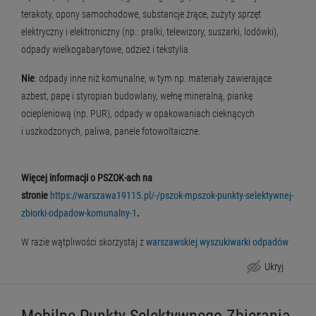
terakoty, opony samochodowe, substancje żrące, zużyty sprzęt
elektryczny i elektroniczny (np.: pralki, telewizory, suszarki, lodówki),
odpady wielkogabarytowe, odzież i tekstylia.
Nie
: odpady inne niż komunalne, w tym np. materiały zawierające
azbest, papę i styropian budowlany, wełnę mineralną, piankę
ociepleniową (np. PUR), odpady w opakowaniach cieknących
i uszkodzonych, paliwa, panele fotowoltaiczne.
Więcej informacji o PSZOK-ach na
stronie
https://warszawa19115.pl/-/pszok-mpszok-punkty-selektywnej-
zbiorki-odpadow-komunalny-1
.
W razie wątpliwości skorzystaj z
warszawskiej wyszukiwarki odpadów
Ukryj
Punkty Selektywnego Zbierania Odpadów Komunalnych (PSZOK-i)