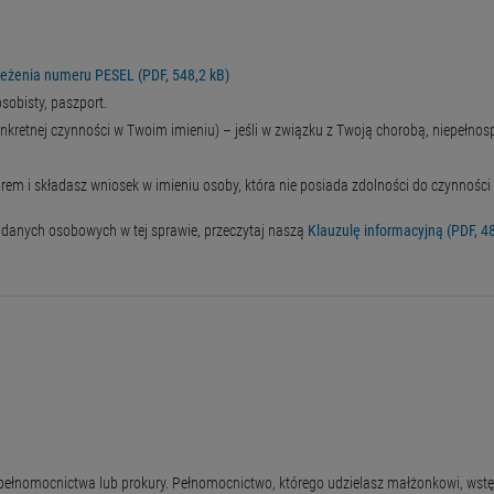
rzeżenia numeru PESEL (PDF, 548,2 kB)
obisty, paszport.
kretnej czynności w Twoim imieniu) – jeśli w związku z Twoją chorobą, niepełnosp
orem i składasz wniosek w imieniu osoby, która nie posiada zdolności do czynnoś
 danych osobowych w tej sprawie, przeczytaj naszą
Klauzulę informacyjną (PDF, 4
e pełnomocnictwa lub prokury. Pełnomocnictwo, którego udzielasz małżonkowi, wst