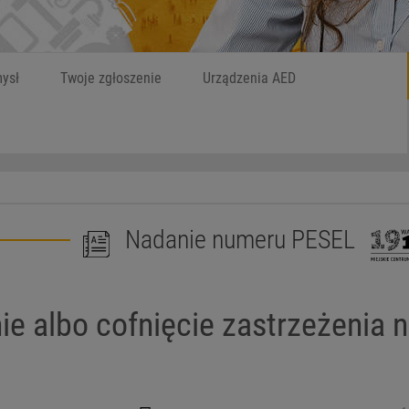
Szukaj
W czym możemy
ysł
Twoje zgłoszenie
Urządzenia AED
Nadanie numeru PESEL
ie albo cofnięcie zastrzeżenia