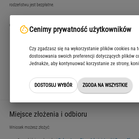
rodzeństwu jest bezpłatne.
Opłaty możesz zrobić:
Cenimy prywatność użytkowników
w kasie urzędu dzielnicy
w opłatomacie – jeśli jest dostępny w miejscu, w którym składasz wn
Czy zgadzasz się na wykorzystanie plików cookies na t
przelewem na rachunek bankowy
dostosowania swoich preferencji dotyczących plików c
Jednakże, aby kontynuować korzystanie ze strony, koni
Urząd m.st. Warszawy, Centrum Obsługi Podatnika
Numer rachunku: 21 1030 1508 0000 0005 5000 0070
W tytule przelewu napisz za co wnosisz opłatę np. opłata za pełno
DOSTOSUJ WYBÓR
ZGODA NA WSZYSTKIE
Miejsce złożenia i odbioru
Wniosek możesz złożyć: