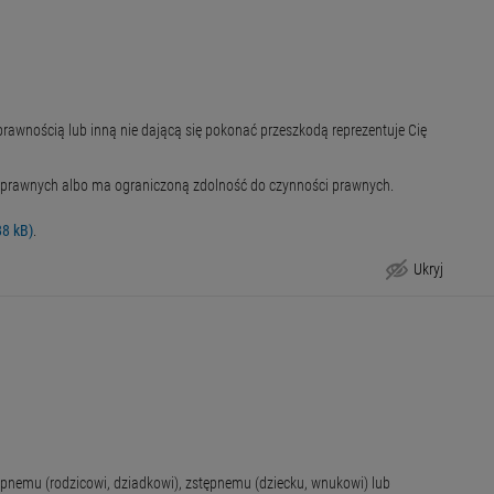
rawnością lub inną nie dającą się pokonać przeszkodą reprezentuje Cię
ci prawnych albo ma ograniczoną zdolność do czynności prawnych.
88 kB)
.
Ukryj
Wymagane dokumenty
ępnemu (rodzicowi, dziadkowi), zstępnemu (dziecku, wnukowi) lub