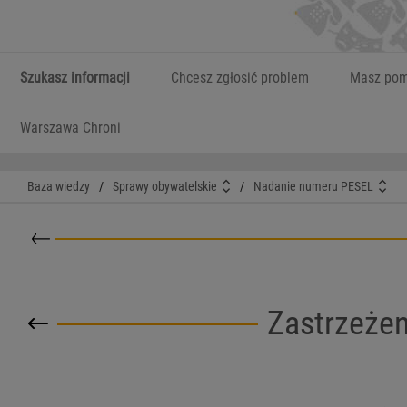
Szukasz informacji
Chcesz zgłosić problem
Masz pom
Warszawa Chroni
Baza wiedzy
/
Sprawy obywatelskie
/
Nadanie numeru PESEL
Powrót do kategorii nadrzędnej
Zastrzeżen