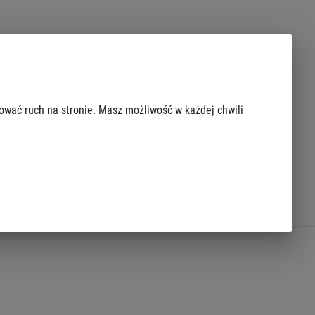
zować ruch na stronie. Masz możliwość w każdej chwili
Ukryj
Opłaty