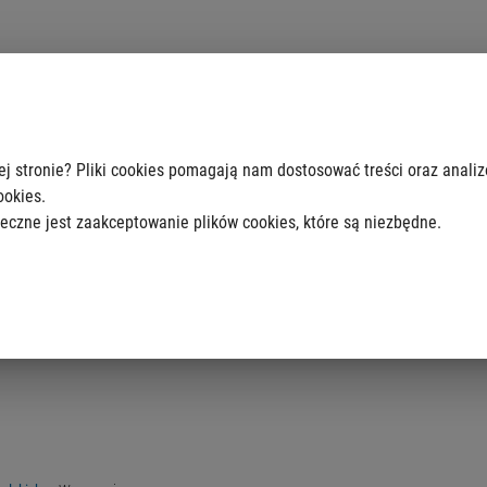
iosek
ej stronie? Pliki cookies pomagają nam dostosować treści oraz anali
ookies.
eczne jest zaakceptowanie plików cookies, które są niezbędne.
mocnictwo dla XXX XXXX w sprawie XXXXX.