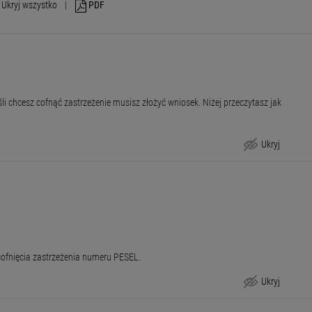
Ukryj wszystko
|
PDF
i chcesz cofnąć zastrzeżenie musisz złożyć wniosek. Niżej przeczytasz jak
Ukryj
cofnięcia zastrzeżenia numeru PESEL.
Ukryj
Krok po kroku