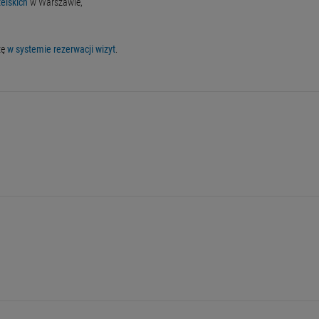
elskich
w Warszawie,
tę
w systemie rezerwacji wizyt
.