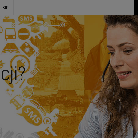
BIP
cji?