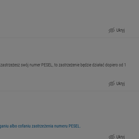
Ukryj
Tryb odwoławczy
 zastrzeżesz swój numer PESEL, to zastrzeżenie będzie działać dopiero od 1
Ukryj
Uwagi
eganiu albo cofaniu zastrzeżenia numeru PESEL.
Ukryj