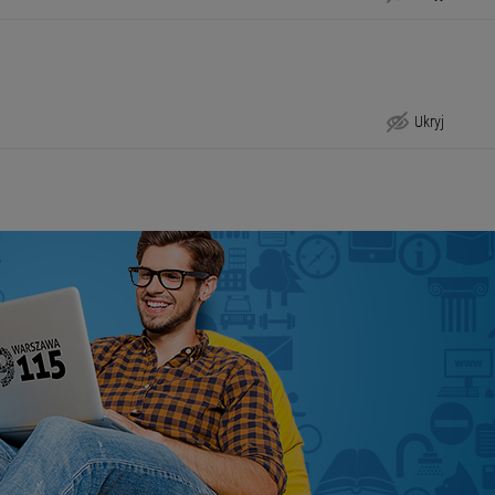
Podstawa prawna
Ukryj