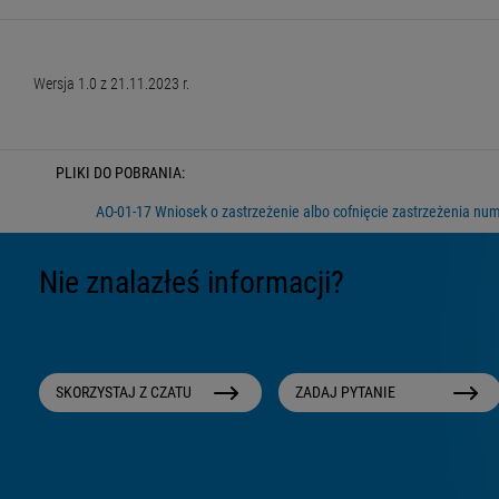
Wersja 1.0 z 21.11.2023 r.
PLIKI DO POBRANIA:
AO-01-17 Wniosek o zastrzeżenie albo cofnięcie zastrzeżenia nu
Nie znalazłeś informacji?
SKORZYSTAJ Z CZATU
ZADAJ PYTANIE