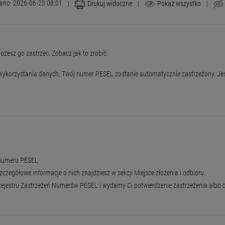
ano: 2026-06-23 08:01
|
Drukuj widoczne
|
Pokaż wszystko
|
żesz go zastrzec. Zobacz jak to zrobić.
 wykorzystania danych, Twój numer PESEL zostanie automatycznie zastrzeżony. Jeśl
a numeru PESEL.
zegółowe informacje o nich znajdziesz w sekcji Miejsce złożenia i odbioru.
ejestru Zastrzeżeń Numerów PESEL i wydamy Ci potwierdzenie zastrzeżenia albo 