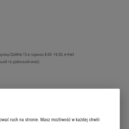
иці Dzielna 15 в годинах 8.00 -16.00, e-mail
кій та урaїнській мові).
zować ruch na stronie. Masz możliwość w każdej chwili