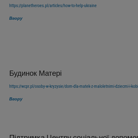
https://planetheroes.pl/articles/how-to-help-ukraine
Вгору
Будинок Матері
https://wcpr.pl/osoby-w-kryzysie/dom-dla-matek-z-maloletnimi-dziecmi-i-kobi
Вгору
Підтримка Центру соціальної допомо