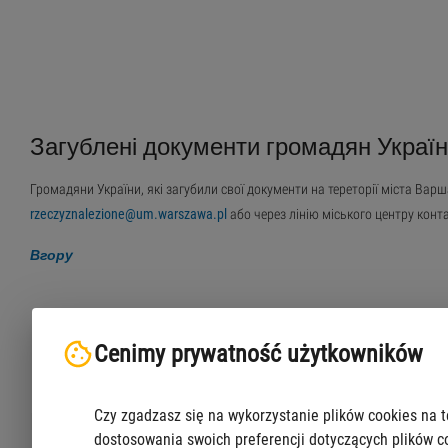
Загублені документи громадян Украї
Громадяни України, які загубили свої документи на тереторії міста Варш
rzeczyznalezione@um.warszawa.pl
або через лінію міського центру конт
Вгору
Cenimy prywatność użytkowników
Czy zgadzasz się na wykorzystanie plików cookies na t
Варшавська Інфолінія
dostosowania swoich preferencji dotyczących plików c