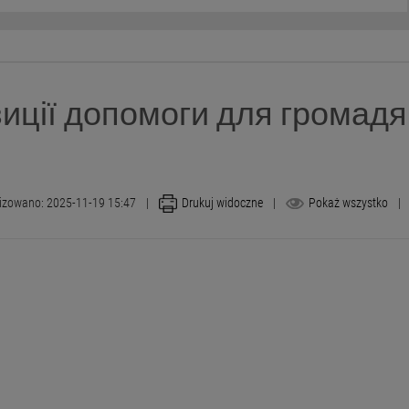
иції допомоги для громадя
izowano: 2025-11-19 15:47
|
Drukuj widoczne
|
Pokaż wszystko
|