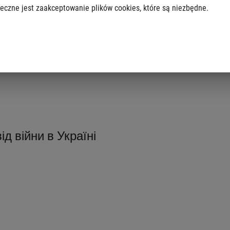
eczne jest zaakceptowanie plików cookies, które są niezbędne.
є від понеділка по п'ятницю з 10:00 до 17:00
ід війни в Україні