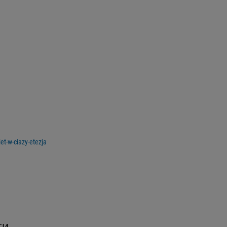
et-w-ciazy-etezja
ги