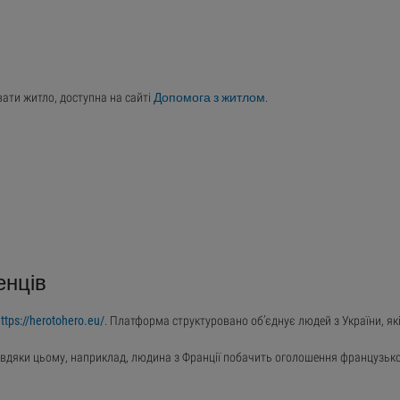
вати житло, доступна на сайті
Допомога з житлом
.
енців
ttps://herotohero.eu/
. Платформа структуровано об’єднує людей з України, які
Завдяки цьому, наприклад, людина з Франції побачить оголошення французьк