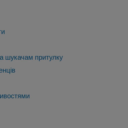
ги
а шукачам притулку
енців
ивостями