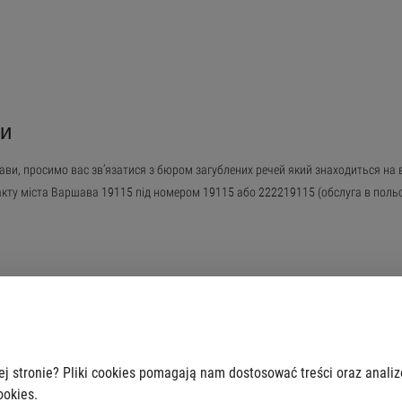
ни
ави, просимо вас зв’язатися з бюром загублених речей який знаходиться на вул
акту міста Варшава 19115 під номером 19115 або 222219115 (обслуга в польсь
ej stronie? Pliki cookies pomagają nam dostosować treści oraz anali
ookies.