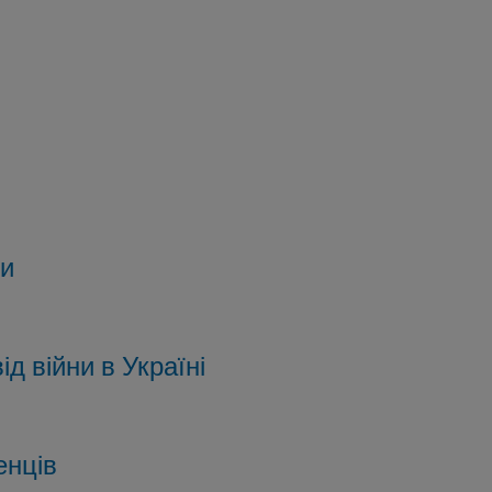
ни
ід війни в Україні
енців