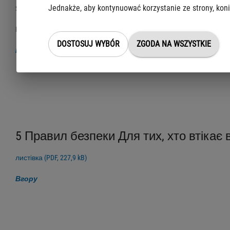
Jednakże, aby kontynuować korzystanie ze strony, koni
Якщо потребуєш інформації, зателефонуй на інфолінію:
ВАРШАВСЬКА ІНФОЛІНІЯ ДЛЯ ГРОМАДЯН УКРАЇНИ
505 700 701
, працю
DOSTOSUJ WYBÓR
ZGODA NA WSZYSTKIE
Вгору
5 Правил безпеки Для тих, хто втікає в
листівка (PDF, 227,9 kB)
Вгору