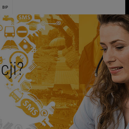
BIP
cji?