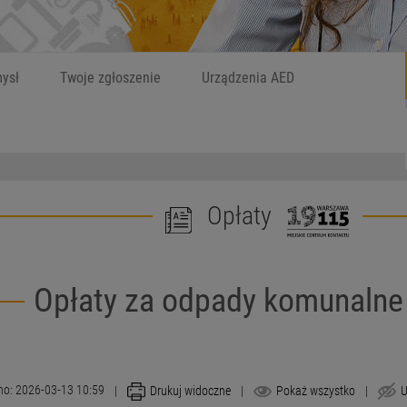
Szukaj
W czym możemy
ysł
Twoje zgłoszenie
Urządzenia AED
Opłaty
Opłaty za odpady komunalne
no: 2026-03-13 10:59
|
Drukuj widoczne
|
Pokaż wszystko
|
U