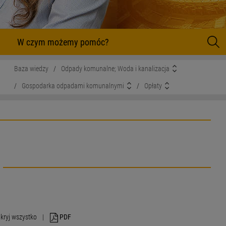
 pomóc?
Szukaj
Baza wiedzy
/
Odpady komunalne; Woda i kanalizacja
/
Gospodarka odpadami komunalnymi
/
Opłaty
kryj wszystko
|
PDF