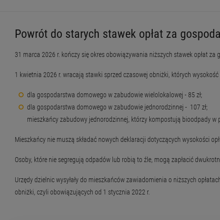
Powrót do starych stawek opłat za gospoda
31 marca 2026 r. kończy się okres obowiązywania niższych stawek opłat z
1 kwietnia 2026 r. wracają stawki sprzed czasowej obniżki, których wysokoś
dla gospodarstwa domowego w zabudowie wielolokalowej - 85 zł;
dla gospodarstwa domowego w zabudowie jednorodzinnej - 107 zł;
mieszkańcy zabudowy jednorodzinnej, którzy kompostują bioodpady w 
Mieszkańcy nie muszą składać nowych deklaracji dotyczących wysokości opł
Osoby, które nie segregują odpadów lub robią to źle, mogą zapłacić dwukrot
Urzędy dzielnic wysyłały do mieszkańców zawiadomienia o niższych opłatach
obniżki, czyli obowiązujących od 1 stycznia 2022 r.