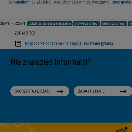
komunalnych od właścicieli nieruchomości w m.st. Warszawie i zagospoda
Słowa kluczowe:
opłaty za śmieci w warszawie
stawki za śmieci
opłaty za śmieci
n
ZOBACZ TEŻ:
Gospodarka odpadami - najczęściej zadawane pytania
Nie znalazłeś informacji?
SKORZYSTAJ Z CZATU
ZADAJ PYTANIE