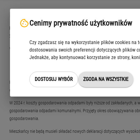
Niższe opłaty za odpady w Warszawie do 3
Cenimy prywatność użytkowników
Mieszkańcy Warszawy nadal będą płacić mniej za gospodarowanie odpadami
2024 r., zostaną utrzymane do 31 marca 2026 r.
Czy zgadzasz się na wykorzystanie plików cookies na t
Wysokość opłat niezmiennie będzie zależna od rodzaju zabudowy:
dostosowania swoich preferencji dotyczących plików c
Jednakże, aby kontynuować korzystanie ze strony, koni
opłata od gospodarstwa domowego w zabudowie jednorodzinnej wynosi 
opłata od gospodarstwa domowego w zabudowie wielolokalowej wynosi 
DOSTOSUJ WYBÓR
ZGODA NA WSZYSTKIE
Mieszkańcy zabudowy jednorodzinnej, którzy kompostują bioodpady w przy
odpadów lub będą to robić nieprawidłowo, opłaty za wywóz odpadów są dwu
W 2024 r. koszty gospodarowania odpadami były niższe od zakładanych, a 
gospodarowania odpadami komunalnymi. Przyjęty okres obowiązywania obniż
gospodarowania.
Mieszkańcy nie będą musieli składać nowych deklaracji dotyczących wysokośc