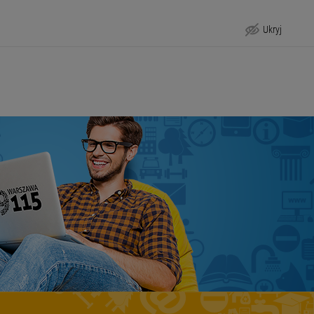
Ukryj
Podstawa prawna