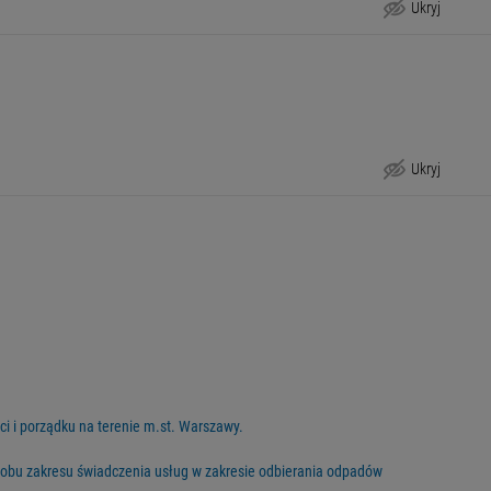
Ukryj
Niższe opłaty za odpady w Warszawie do 31 marca 2026 r.
Ukryj
Informacje o archiwalnych stawkach opłat i deklaracjach
i porządku na terenie m.st. Warszawy.
bu zakresu świadczenia usług w zakresie odbierania odpadów