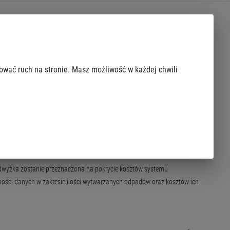
łat za odpady. Niższe stawki, które obowiązują już od 1 października
zować ruch na stronie. Masz możliwość w każdej chwili
ast dla osób, które – wbrew wymogowi prawnemu – nie będą segregować
dwyżka zostanie przeznaczona na pokrycie kosztów systemu
ości danych w zakresie ilości wytwarzanych odpadów oraz kosztów ich