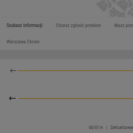
Szukasz informacji
Chcesz zgłosić problem
Masz pom
Warszawa Chroni
Powrót do kategorii nadrzędnej
GO/01/A
|
Zaktualizowa