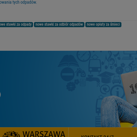
rowania tych odpadów.
owe stawki za odpady
nowe stawki za odbiór odpadów
nowe opłaty za śmieci