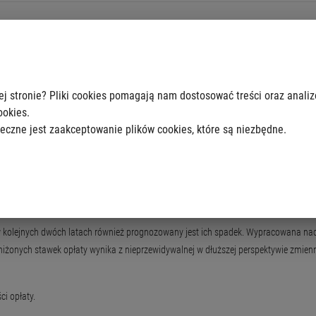
1 marca 2026 r.
. Rada m.st. Warszawy zdecydowała o przedłużeniu obowiązywania obniżonych op
ej stronie? Pliki cookies pomagają nam dostosować treści oraz anali
ookies.
eczne jest zaakceptowanie plików cookies, które są niezbędne.
91 zł;
60 zł.
domowym kompostowniku, cały czas mogą liczyć na 9 zł ulgi w opłatach. Natomi
krotnie wyższe.
w kolejnych dwóch latach również prognozowany jest ich spadek. Wypracowana na
onych stawek opłaty wynika z nieprzewidywalnej w dłuższej perspektywie zmienn
i opłaty.