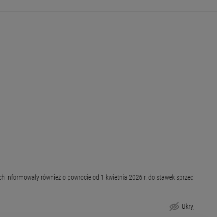
h informowały również o powrocie od 1 kwietnia 2026 r. do stawek sprzed
Ukryj
Powrót do starych stawek opłat za gospodarowanie odpadami od 1 kwietnia 2026 r.