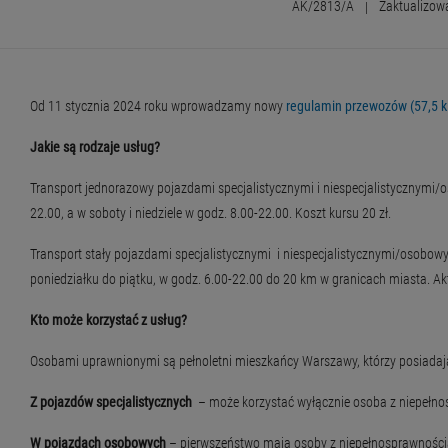
AK/2813/A
|
Zaktualizow
Od 11 stycznia 2024 roku wprowadzamy nowy
regulamin przewozów (57,5 k
Jakie są rodzaje usług?
Transport jednorazowy pojazdami specjalistycznymi i niespecjalistycznymi/
22.00, a w soboty i niedziele w godz. 8.00-22.00. Koszt kursu 20 zł.
Transport stały pojazdami specjalistycznymi i niespecjalistycznymi/osobow
poniedziałku do piątku, w godz. 6.00-22.00 do 20 km w granicach miasta. A
Kto może korzystać z usług?
Osobami uprawnionymi są pełnoletni mieszkańcy Warszawy, którzy posiadaj
Z pojazdów specjalistycznych
– może korzystać wyłącznie osoba z niepełno
W pojazdach osobowych
– pierwszeństwo mają osoby z niepełnosprawnością