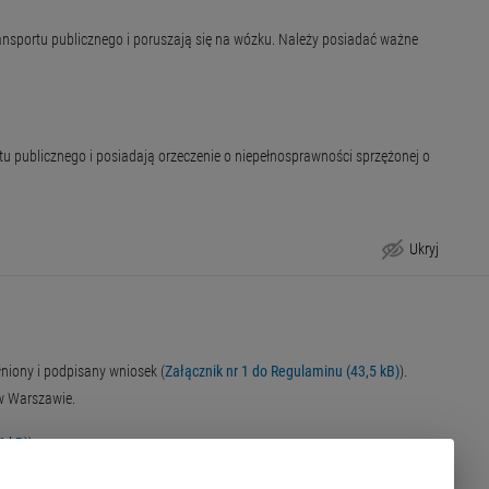
ansportu publicznego i poruszają się na wózku. Należy posiadać ważne
tu publicznego i posiadają orzeczenie o niepełnosprawności sprzężonej o
Ukryj
iony i podpisany wniosek (
Załącznik nr 1 do Regulaminu (43,5 kB)
).
 w Warszawie.
6 kB)
).
az do wglądu dokument potwierdzający odprowadzanie podatku w Warszawie.