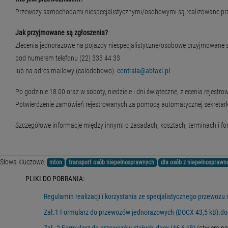
Przewozy samochodami niespecjalistycznymi/osobowymi są realizowane przez
Jak przyjmowane są zgłoszenia?
Zlecenia jednorazowe na pojazdy niespecjalistyczne/osobowe przyjmowane są
pod numerem telefonu (22) 333 44 33
lub na adres mailowy (calodobowo):
centrala@abtaxi.pl
Po godzinie 18.00 oraz w soboty, niedziele i dni świąteczne, zlecenia rejest
Potwierdzenie zamówień rejestrowanych za pomocą automatycznej sekretarki
Szczegółowe informacje między innymi o zasadach, kosztach, terminach i f
Słowa kluczowe:
mton
transport osób niepełnosprawnych
dla osób z niepełnosprawn
PLIKI DO POBRANIA:
Regulamin realizacji i korzystania ze specjalistycznego przewoz
Zał.1 Formularz do przewozów jednorazowych (DOCX 43,5 kB).doc
Zał. 2 Formularz do przewozów stałych.docx (46,6 kB)
(otwiera n