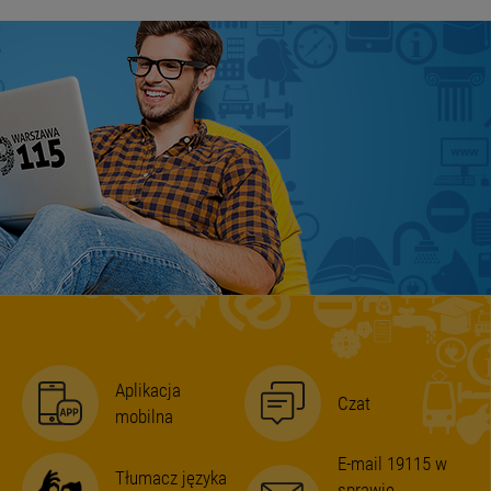
Aplikacja
Czat
mobilna
E-mail 19115 w
Tłumacz języka
sprawie