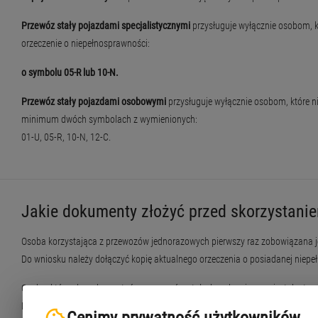
Przewóz stały pojazdami specjalistycznymi
przysługuje wyłącznie osobom, k
orzeczenie o niepełnosprawności:
o symbolu 05-R lub 10-N.
Przewóz stały pojazdami osobowymi
przysługuje wyłącznie osobom, które ni
minimum dwóch symbolach z wymienionych:
01-U, 05-R, 10-N, 12-C.
Jakie dokumenty złożyć przed skorzystanie
Osoba korzystająca z przewozów jednorazowych pierwszy raz zobowiązana j
Do wniosku należy dołączyć kopię aktualnego orzeczenia o posiadanej nie
Osoba, która chce skorzystać z przewozów stałych, zobowiązana jest dostarc
Do formularza należy dołączyć kopię aktualnego orzeczenia o posiadanej n