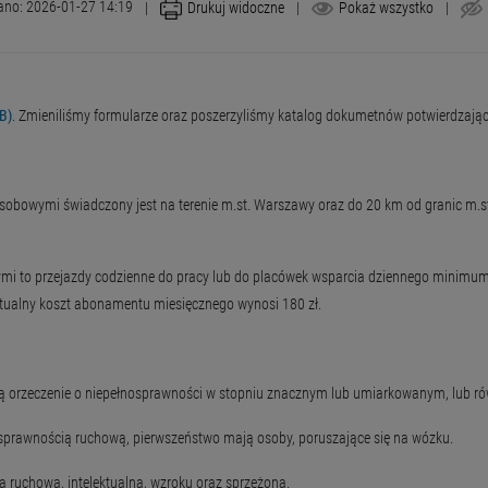
ano: 2026-01-27 14:19
|
Drukuj widoczne
|
Pokaż wszystko
|
B)
. Zmieniliśmy formularze oraz poszerzyliśmy katalog dokumetnów potwierdzają
osobowymi świadczony jest na terenie m.st. Warszawy oraz do 20 km od granic m.st
ymi to przejazdy codzienne do pracy lub do placówek wsparcia dziennego minimum
ktualny koszt abonamentu miesięcznego wynosi 180 zł.
ą orzeczenie o niepełnosprawności w stopniu znacznym lub umiarkowanym, lub rów
sprawnością ruchową, pierwszeństwo mają osoby, poruszające się na wózku.
 ruchową, intelektualną, wzroku oraz sprzężoną.