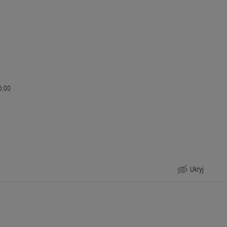
6:00
Ukryj
Przewozy pojazdami specjalistycznymi