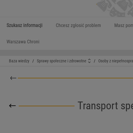
Szukasz informacji
Chcesz zgłosić problem
Masz pom
Warszawa Chroni
Baza wiedzy
/
Sprawy społeczne i zdrowotne
/
Osoby z niepełnospr
Powrót do kategorii nadrzędnej
Transport sp