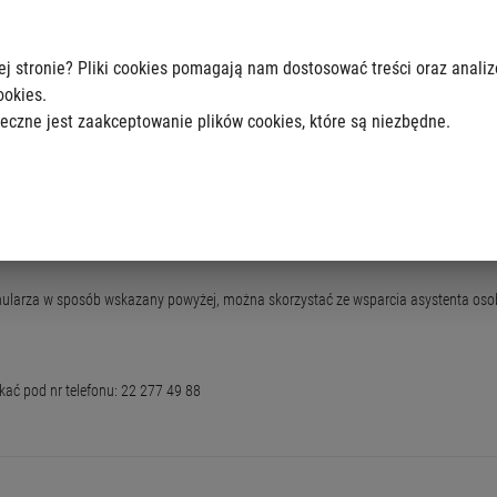
entów oraz zgłoszeniu się na Komisję ds. transportu.
ej stronie? Pliki cookies pomagają nam dostosować treści oraz anali
ookies.
eczne jest zaakceptowanie plików cookies, które są niezbędne.
szawa” (ul. Skaryszewska 3, 03-802 Warszawa)
ormularza w sposób wskazany powyżej, można skorzystać ze wsparcia asystenta oso
ać pod nr telefonu: 22 277 49 88