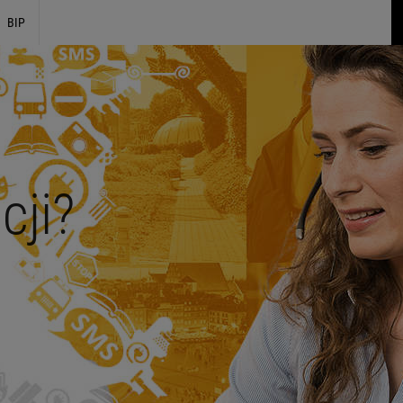
BIP
cji?