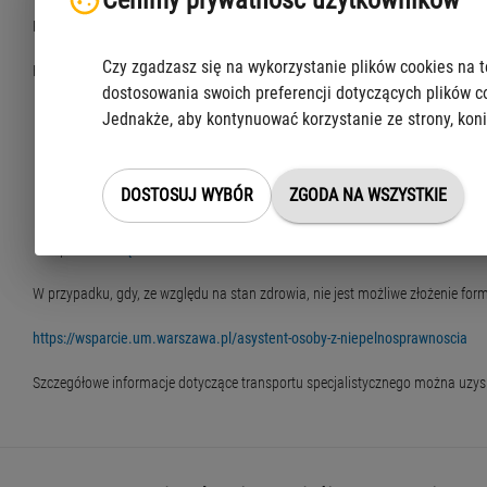
Cenimy prywatność użytkowników
Kwalifikacja do przewozów stałych następuje po złożeniu kompletnych dokum
Czy zgadzasz się na wykorzystanie plików cookies na t
Formularze wraz z załącznikami można złożyć:
dostosowania swoich preferencji dotyczących plików c
osobiście
Jednakże, aby kontynuować korzystanie ze strony, koni
pocztą tradycyjną na adres Centrum Usług Społecznych „Społeczna War
DOSTOSUJ WYBÓR
ZGODA NA WSZYSTKIE
przez ePUAP na adres:/CUSWarszawa/SkrytkaESP
przez
e-Doręczenia
W przypadku, gdy, ze względu na stan zdrowia, nie jest możliwe złożenie f
https://wsparcie.um.warszawa.pl/asystent-osoby-z-niepelnosprawnoscia
Szczegółowe informacje dotyczące transportu specjalistycznego można uzysk