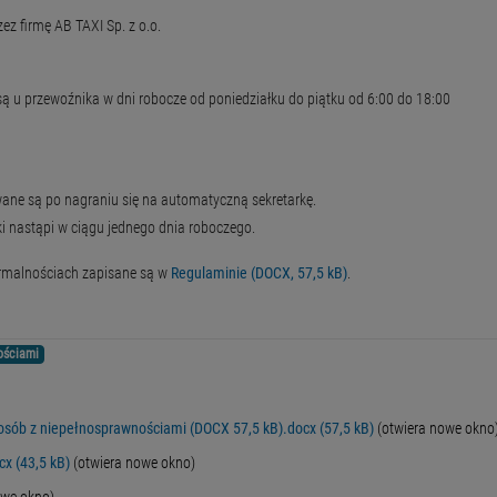
 firmę AB TAXI Sp. z o.o.
 u przewoźnika w dni robocze od poniedziałku do piątku od 6:00 do 18:00
rowane są po nagraniu się na automatyczną sekretarkę.
 nastąpi w ciągu jednego dnia roboczego.
ormalnościach zapisane są w
Regulaminie (DOCX, 57,5 kB)
.
ościami
u osób z niepełnosprawnościami (DOCX 57,5 kB).docx (57,5 kB)
(otwiera nowe okno
x (43,5 kB)
(otwiera nowe okno)
owe okno)