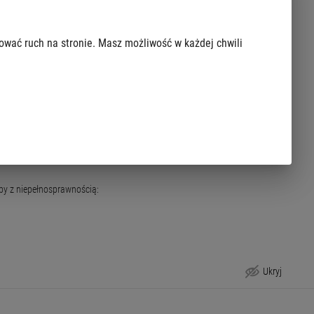
zować ruch na stronie. Masz możliwość w każdej chwili
by z niepełnosprawnością:
Ukryj
Jakie dokumenty złożyć przed skorzystaniem z usługi?