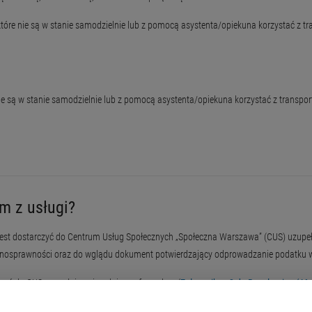
tóre nie są w stanie samodzielnie lub z pomocą asystenta/opiekuna korzystać z tr
e są w stanie samodzielnie lub z pomocą asystenta/opiekuna korzystać z transpor
m z usługi?
est dostarczyć do Centrum Usług Społecznych „Społeczna Warszawa” (CUS) uzupełn
pełnosprawności oraz do wglądu dokument potwierdzający odprowadzanie podatku
zyć do CUS uzupełniony i podpisany formularz (
Załącznik nr 2 do Regulaminu (46,
iepełnosprawności, zaświadczenie z pracy lub z placówki wsparcia dziennego or